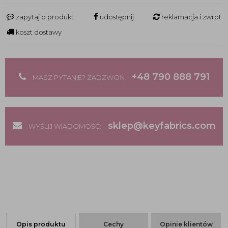
zapytaj o produkt
udostępnij
reklamacja i zwrot
koszt dostawy
+48 790 888 791
MASZ PYTANIE? ZADZWOŃ
sklep@keyfabrics.com
WYŚLIJ WIADOMOŚĆ:
Opis produktu
Cechy
Opinie klientów