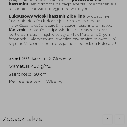
kaszmiru 
jest odporna na zagniecenia i mechacenie a 
także niesamowicie przyjemna w dotyku. 
Luksusowy włoski kaszmir Zibellino 
w dostojnym 
jasno niebieskim kolorze jest przeznaczony na 
najwyższej jakości odzież na sezon jesienno-zimowy. 
Kaszmir
 to tkanina odpowiednia na płaszcze oraz 
kurtki damskie i męskie w stylu Max Mara o różnych 
fasonach – klasycznym, oversize czy szlafrokowym. Daj 
się unieść falom zibellino w jasno niebieskich kolorach! 
Skład: 50% kaszmir, 50% wełna 
Gramatura: 420 g/m2
Szerokość: 150 cm 
Kraj pochodzenia: Włochy 
Zobacz także