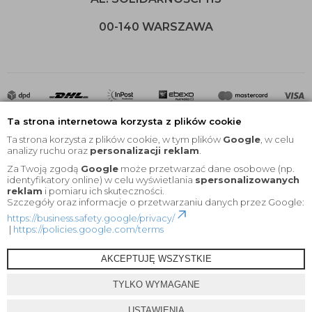
00-140 WARSZAWA
Ta strona internetowa korzysta z plików cookie
Ta strona korzysta z plików cookie, w tym plików
Google
, w celu
analizy ruchu oraz
personalizacji reklam
.
Za Twoją zgodą
Google
może przetwarzać dane osobowe (np.
2020 © Wszelkie Prawa Zastrzeżone |
KEYfabrics
identyfikatory online) w celu wyświetlania
spersonalizowanych
reklam
i pomiaru ich skuteczności.
Projekt i oprogramowanie sklepu:
Ebexo
Szczegóły oraz informacje o przetwarzaniu danych przez Google:
https://business.safety.google/privacy/
|
https://policies.google.com/terms
AKCEPTUJĘ WSZYSTKIE
TYLKO WYMAGANE
USTAWIENIA