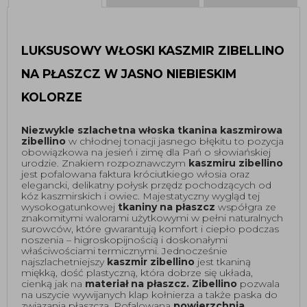
LUKSUSOWY WŁOSKI KASZMIR ZIBELLINO 
NA PŁASZCZ W JASNO NIEBIESKIM 
KOLORZE
Niezwykle szlachetna włoska tkanina kaszmirowa 
zibellino
 w chłodnej tonacji jasnego błękitu to pozycja 
obowiązkowa na jesień i zimę dla Pań o słowiańskiej 
urodzie. Znakiem rozpoznawczym 
kaszmiru zibellino
jest pofalowana faktura króciutkiego włosia oraz 
elegancki, delikatny połysk przędz pochodzących od 
kóz kaszmirskich i owiec. Majestatyczny wygląd tej 
wysokogatunkowej 
tkaniny na płaszcz
 współgra ze 
znakomitymi walorami użytkowymi w pełni naturalnych 
surowców, które gwarantują komfort i ciepło podczas 
noszenia – higroskopijnością i doskonałymi 
właściwościami termicznymi. Jednocześnie 
najszlachetniejszy 
kaszmir zibellino
 jest tkaniną 
miękką, dość plastyczną, która dobrze się układa, 
cienką jak na
 materiał na płaszcz. Zibellino 
pozwala 
na uszycie wywijanych klap kołnierza a także paska do 
związania płaszcza. Pofalowana 
powierzchnia 