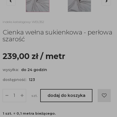
indeks katalogowy: WEŁ352
Cienka wełna sukienkowa - perłowa
szarość
239,00
zł
/ metr
wysyłka:
do 24 godzin
dostępność:
123
dodaj do koszyka
szt.
1 szt. = 0,1 metra bieżącego.