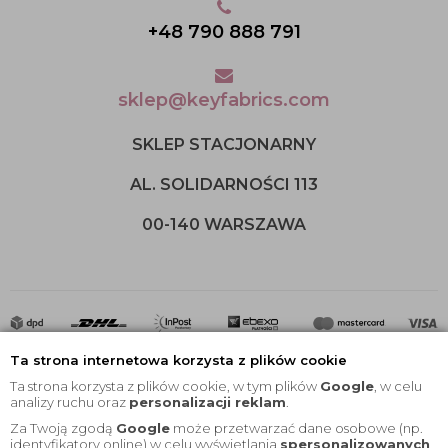
+48 790 888 791
sklep@keyfabrics.com
SKLEP STACJONARNY
AL. SOLIDARNOŚCI 113
00-140 WARSZAWA
Ta strona internetowa korzysta z plików cookie
Ta strona korzysta z plików cookie, w tym plików
Google
, w celu
analizy ruchu oraz
personalizacji reklam
.
Za Twoją zgodą
Google
może przetwarzać dane osobowe (np.
2020 © Wszelkie Prawa Zastrzeżone |
KEYfabrics
identyfikatory online) w celu wyświetlania
spersonalizowanych