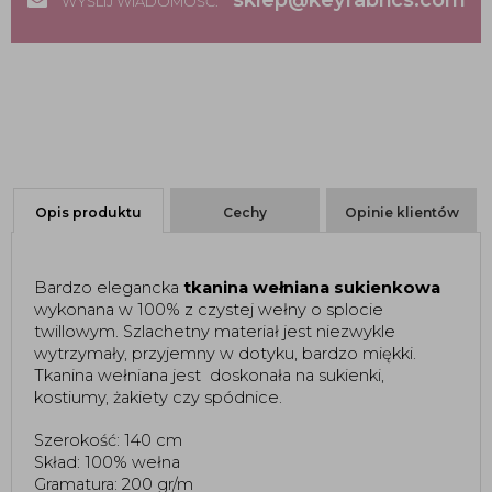
sklep@keyfabrics.com
WYŚLIJ WIADOMOŚĆ:
Opis produktu
Cechy
Opinie klientów
Bardzo elegancka 
tkanina wełniana sukienkowa
wykonana w 100% z czystej wełny o splocie 
twillowym. Szlachetny materiał jest niezwykle 
wytrzymały, przyjemny w dotyku, bardzo miękki. 
Tkanina wełniana jest 
doskonała na sukienki,
kostiumy, żakiety czy spódnice.
Szerokość: 140 cm
Skład: 100% wełna
Gramatura: 200 gr/m