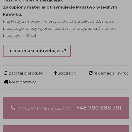
1 szt. = 0,1 metra bieżącego.
Zakupiony materiał otrzymujecie Państwo w jednym
kawałku.
Przykłady zamówień: w przypadku chęci zakupu 0,5 metra
bieżącego należy wybrać ilość 5 szt., w przypadku 2 metrów
bieżących - 20 szt.
Ile materiału potrzebujesz?
zapytaj o produkt
udostępnij
reklamacja i zwrot
koszt dostawy
+48 790 888 791
MASZ PYTANIE? ZADZWOŃ