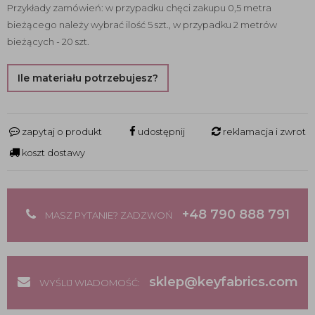
Przykłady zamówień: w przypadku chęci zakupu 0,5 metra
bieżącego należy wybrać ilość 5 szt., w przypadku 2 metrów
bieżących - 20 szt.
Ile materiału potrzebujesz?
zapytaj o produkt
udostępnij
reklamacja i zwrot
koszt dostawy
+48 790 888 791
MASZ PYTANIE? ZADZWOŃ
sklep@keyfabrics.com
WYŚLIJ WIADOMOŚĆ: