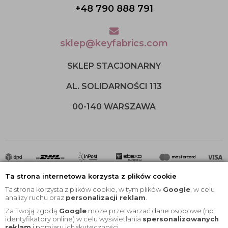
+48 790 888 791
sklep@keyfabrics.com
SKLEP STACJONARNY
AL. SOLIDARNOŚCI 113
00-140 WARSZAWA
Ta strona internetowa korzysta z plików cookie
Ta strona korzysta z plików cookie, w tym plików
Google
, w celu
analizy ruchu oraz
personalizacji reklam
.
Za Twoją zgodą
Google
może przetwarzać dane osobowe (np.
2020 © Wszelkie Prawa Zastrzeżone |
KEYfabrics
identyfikatory online) w celu wyświetlania
spersonalizowanych
reklam
i pomiaru ich skuteczności.