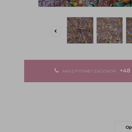
+48 
MASZ PYTANIE? ZADZWOŃ
Op