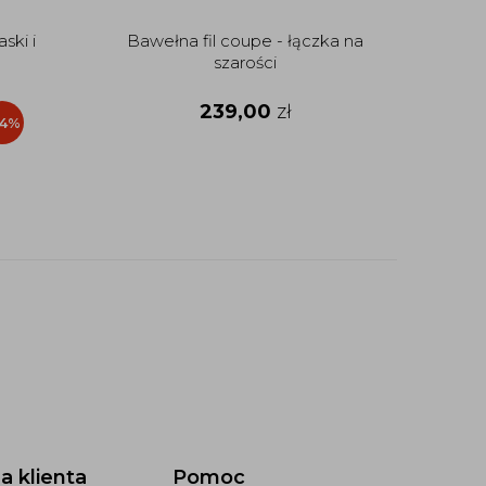
ski i
Bawełna fil coupe - łączka na
szarości
239,00
zł
34%
a klienta
Pomoc