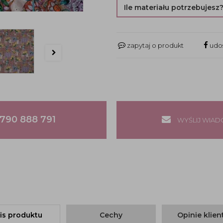
Ile materiału potrzebujesz
zapytaj o produkt
udos
790 888 791
WYŚLIJ WIA
is produktu
Cechy
Opinie klie