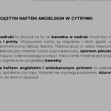
GĘSTYM HAFTEM ANGIELSKIM W CYTRYNKI
nadruki 
to dowód na to, że 
bawełna w nadruk
y i printy
. Wyszywane wzory są regularne, i dosć gęste, 
geometryczną fakturę tkaniny. Tkanina łączy w sobie niepowt
dekoracyjny materiał został wyprodukowany 
splotem płóci
ająca i odprowadzająca wilgoć. Nasz cienki materiał jest pr
a zagniecenia od gładkiej 
bawełny
. 
a haftem angielskim i wielobarwnym printem 
to piękna
i, spódnice czy topy. Materiał nie
 wymaga podszewki. 
Ażuro
r do letnich stylizacji!