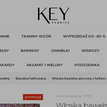
ANIE
TKANINY WZÓR
WYPRZEDAŻ DO -50 %
EŁNY
BAWEŁNY
CHANELKI
WISKOZY
AKARDY
AKSAMIT I WELURY
PODSZEWKA
awełna
Bawełna haftowana
Włoska bawełna ażurowa z haftem a
indeks katalogowy: TK755
promocja
Włoska baweł