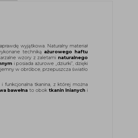
 może być naprawdę wyjątkowa. Naturalny materiał 
wykonane techniką 
ażurowego haftu 
arzalne wzory z zaletami 
naturalnego 
ennym
 i posiada ażurowe „dziurki”, dzięki 
zyjemny w obróbce, przepuszcza światło 
 i funkcjonalna tkanina, z której można 
wa bawełna
 to obok 
tkanin lnianych
 i 