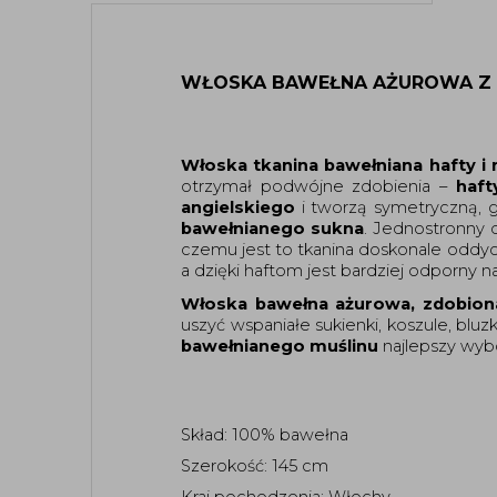
WŁOSKA BAWEŁNA AŻUROWA Z 
Włoska tkanina bawełniana hafty i 
otrzymał podwójne zdobienia – 
haft
angielskiego
 i tworzą symetryczną, 
bawełnianego sukna
. Jednostronny 
czemu jest to tkanina doskonale oddych
a dzięki haftom jest bardziej odporny n
Włoska bawełna ażurowa, zdobion
uszyć wspaniałe sukienki, koszule, bluzk
bawełnianego muślinu
 najlepszy wybó
Skład: 100% bawełna 
Szerokość: 145 cm 
Kraj pochodzenia: Włochy 