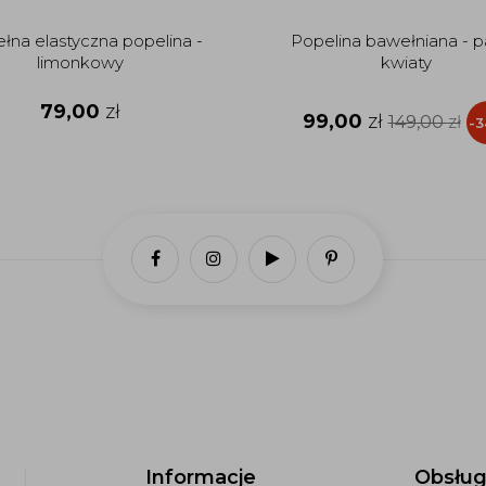
łna elastyczna popelina -
Popelina bawełniana - pa
limonkowy
kwiaty
79,00
zł
99,00
zł
149,00
zł
-
Informacje
Obsług