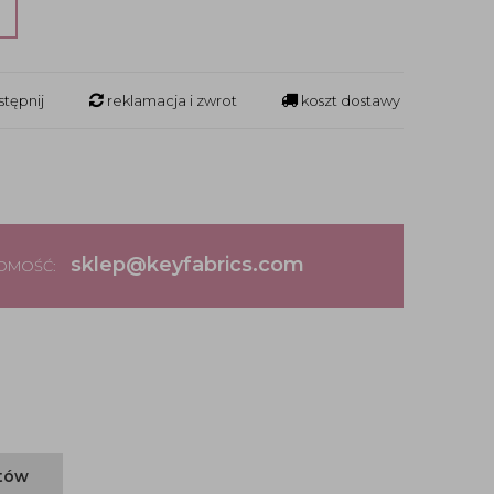
?
tępnij
reklamacja i zwrot
koszt dostawy
sklep@keyfabrics.com
DOMOŚĆ:
ntów