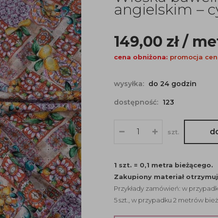
angielskim – c
149,00
zł
/ me
cena obniżona:
promocja cen
wysyłka:
do 24 godzin
dostępność:
123
d
szt.
1 szt. = 0,1 metra bieżącego.
Zakupiony materiał otrzymu
Przykłady zamówień: w przypadku
5 szt., w przypadku 2 metrów bież