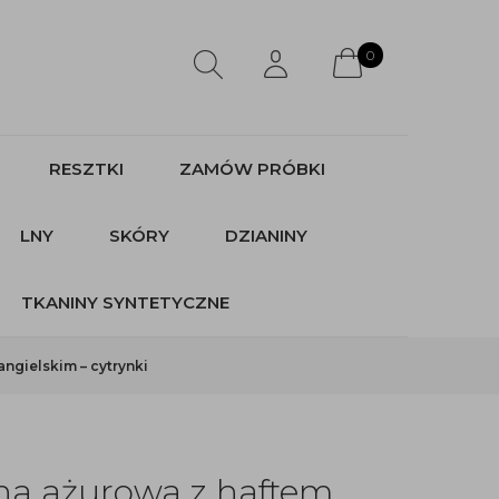
0
RESZTKI
ZAMÓW PRÓBKI
LNY
SKÓRY
DZIANINY
TKANINY SYNTETYCZNE
ngielskim – cytrynki
na ażurowa z haftem