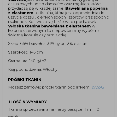
casualowych ubrań damskich oraz męskich, które
przydadzą się w każdej szafie.
Bawełniana popelina
z elastanem
to tkanina, która jest odpowiednia do
uszycia koszuli, cienkich spodni, szortów oraz spódnic
i sukienek. Sprawdza się także w roli podszewki.
Włoska tkanina bawełniana z elastanem
w
kolorze czerwonym to niepowtarzalny wybór na
świetną koszulę czy szmizjerkę!
Skład: 66% bawełna, 31% nylon, 3% elastan
Szerokość: 145 cm
Gramatura: 140 g/m2
Kraj pochodzenia: Włochy
PRÓBKI TKANIN
Możesz zamówić próbki tkanin pod linkiem:
próbki
ILOŚĆ & WYMIARY
Tkanina sprzedawana na metry bieżące, 1 m = 10
sztuk