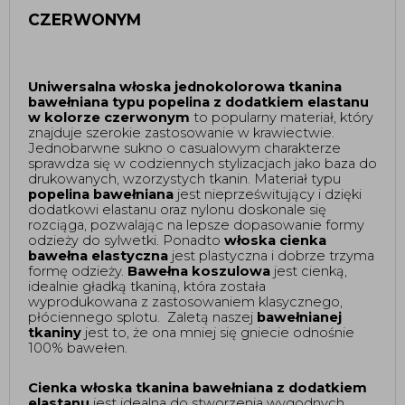
CZERWONYM
Uniwersalna włoska jednokolorowa tkanina
bawełniana typu popelina z dodatkiem elastanu
w kolorze czerwonym
to popularny materiał, który
znajduje szerokie zastosowanie w krawiectwie.
Jednobarwne sukno o casualowym charakterze
sprawdza się w codziennych stylizacjach jako baza do
drukowanych, wzorzystych tkanin. Materiał typu
popelina bawełniana
jest nieprześwitujący i dzięki
dodatkowi elastanu oraz nylonu doskonale się
rozciąga, pozwalając na lepsze dopasowanie formy
odzieży do sylwetki. Ponadto
włoska cienka
bawełna elastyczna
jest plastyczna i dobrze trzyma
formę odzieży.
Bawełna koszulowa
jest cienką,
idealnie gładką tkaniną, która została
wyprodukowana z zastosowaniem klasycznego,
płóciennego splotu. Zaletą naszej
bawełnianej
tkaniny
jest to, że ona mniej się gniecie odnośnie
100% bawełen.
Cienka włoska tkanina bawełniana z dodatkiem
elastanu
jest idealna do stworzenia wygodnych