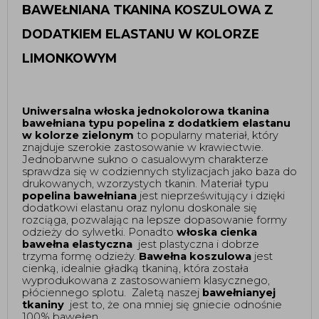
BAWEŁNIANA TKANINA KOSZULOWA Z 
DODATKIEM ELASTANU W KOLORZE 
LIMONKOWYM
Uniwersalna włoska jednokolorowa tkanina 
bawełniana typu popelina z dodatkiem elastanu 
w kolorze zielonym 
to popularny materiał, który 
znajduje szerokie zastosowanie w krawiectwie.  
Jednobarwne sukno o casualowym charakterze 
sprawdza się w codziennych stylizacjach jako baza do 
drukowanych, wzorzystych tkanin. Materiał typu 
popelina bawełniana
 jest nieprześwitujący i dzięki 
dodatkowi elastanu oraz nylonu doskonale się 
rozciąga, pozwalając na lepsze dopasowanie formy 
odzieży do sylwetki. Ponadto 
włoska cienka 
bawełna elastyczna 
 jest plastyczna i dobrze 
trzyma formę odzieży. 
Bawełna koszulowa
 jest 
cienką, idealnie gładką tkaniną, która została 
wyprodukowana z zastosowaniem klasycznego, 
płóciennego splotu.  Zaletą naszej
 bawełnianyej 
tkaniny 
 jest to, że ona mniej się gniecie odnośnie 
100% bawełen. 