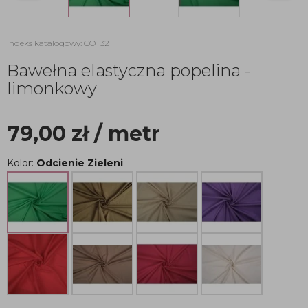
indeks katalogowy: COT32
Bawełna elastyczna popelina -
limonkowy
79,00
zł
/ metr
Kolor:
Odcienie Zieleni