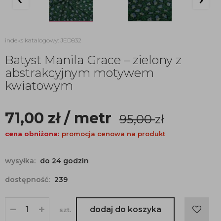
indeks katalogowy: JED832
Batyst Manila Grace – zielony z
abstrakcyjnym motywem
kwiatowym
71,00
zł
/ metr
95,00
zł
cena obniżona:
promocja cenowa na produkt
wysyłka:
do 24 godzin
dostępność:
239
dodaj do koszyka
szt.