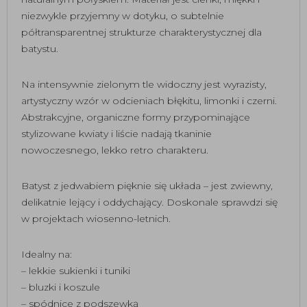
niezwykle przyjemny w dotyku, o subtelnie
półtransparentnej strukturze charakterystycznej dla
batystu.
Na intensywnie zielonym tle widoczny jest wyrazisty,
artystyczny wzór w odcieniach błękitu, limonki i czerni.
Abstrakcyjne, organiczne formy przypominające
stylizowane kwiaty i liście nadają tkaninie
nowoczesnego, lekko retro charakteru.
Batyst z jedwabiem pięknie się układa – jest zwiewny,
delikatnie lejący i oddychający. Doskonale sprawdzi się
w projektach wiosenno-letnich.
Idealny na:
– lekkie sukienki i tuniki
– bluzki i koszule
– spódnice z podszewką