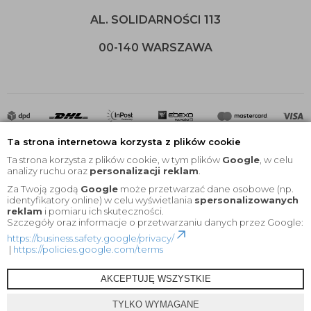
AL. SOLIDARNOŚCI 113
00-140 WARSZAWA
Ta strona internetowa korzysta z plików cookie
Ta strona korzysta z plików cookie, w tym plików
Google
, w celu
analizy ruchu oraz
personalizacji reklam
.
Za Twoją zgodą
Google
może przetwarzać dane osobowe (np.
2020 © Wszelkie Prawa Zastrzeżone |
KEYfabrics
identyfikatory online) w celu wyświetlania
spersonalizowanych
reklam
i pomiaru ich skuteczności.
Projekt i oprogramowanie sklepu:
Ebexo
Szczegóły oraz informacje o przetwarzaniu danych przez Google:
https://business.safety.google/privacy/
|
https://policies.google.com/terms
AKCEPTUJĘ WSZYSTKIE
TYLKO WYMAGANE