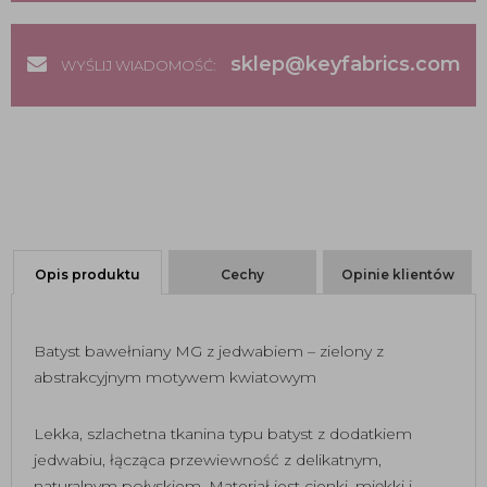
sklep@keyfabrics.com
WYŚLIJ WIADOMOŚĆ:
Opis produktu
Cechy
Opinie klientów
Batyst bawełniany MG z jedwabiem – zielony z
abstrakcyjnym motywem kwiatowym
Lekka, szlachetna tkanina typu batyst z dodatkiem
jedwabiu, łącząca przewiewność z delikatnym,
naturalnym połyskiem. Materiał jest cienki, miękki i