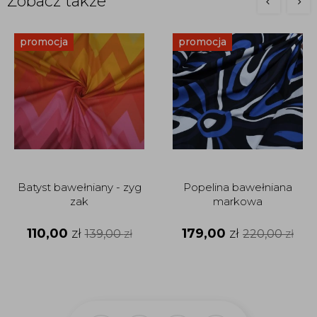
Zobacz także
promocja
promocja
Batyst bawełniany - zyg
Popelina bawełniana
zak
markowa
110,00
zł
179,00
zł
139,00
zł
220,00
zł