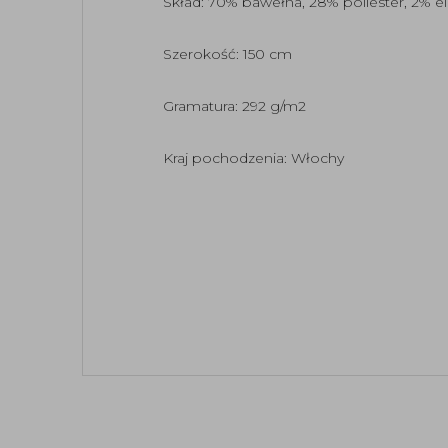
Skład: 70% bawełna, 28% poliester, 2% e
Szerokość: 150 cm
Gramatura: 292 g/m2
Kraj pochodzenia: Włochy