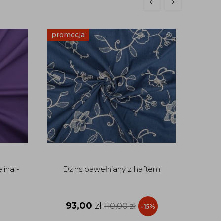
promocja
bestse
Włoski
ina -
Dżins bawełniany z haftem
93,00
zł
110,00
zł
-15%