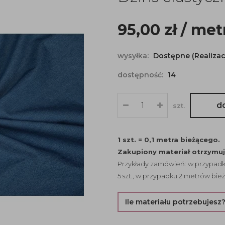
95,00
zł
/ met
wysyłka:
Dostępne (Realizac
dostępność:
14
d
szt.
1 szt. = 0,1 metra bieżącego.
Zakupiony materiał otrzymu
Przykłady zamówień: w przypadku
5 szt., w przypadku 2 metrów bież
Ile materiału potrzebujesz