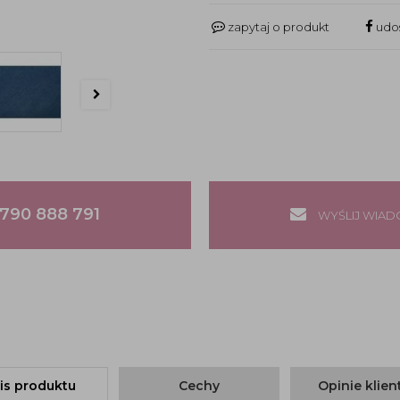
zapytaj o produkt
udos
790 888 791
WYŚLIJ WIA
is produktu
Cechy
Opinie klie