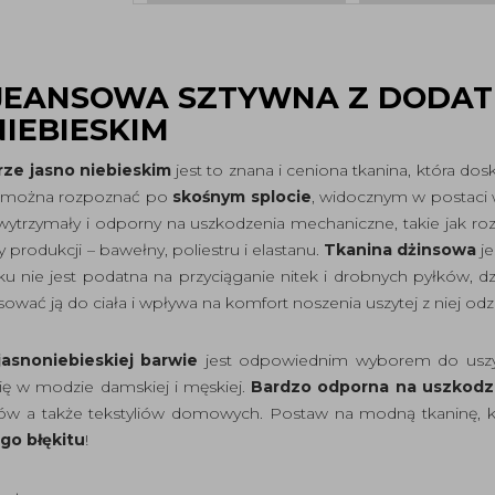
JEANSOWA SZTYWNA Z DODAT
IEBIESKIM
rze jasno niebieskim
jest to znana i ceniona tkanina, która dos
można rozpoznać po
skośnym splocie
, widocznym w postaci 
wytrzymały i odporny na uszkodzenia mechaniczne, takie jak rozd
rodukcji – bawełny, poliestru i elastanu.
Tkanina dżinsowa
je
otyku nie jest podatna na przyciąganie nitek i drobnych pyłków
ać ją do ciała i wpływa na komfort noszenia uszytej z niej odzi
asnoniebieskiej barwie
jest odpowiednim wyborem do uszycia
ię w modzie damskiej i męskiej.
Bardzo odporna na uszkodz
ków a także tekstyliów domowych. Postaw na modną tkaninę, 
go błękitu
!