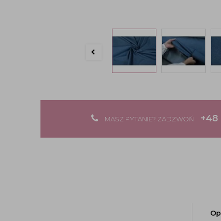
+48 
MASZ PYTANIE? ZADZWOŃ
Op