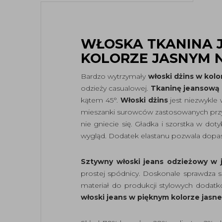
WŁOSKA TKANINA 
KOLORZE JASNYM N
Bardzo wytrzymały
włoski dżins w kolo
odzieży casualowej.
Tkaninę jeansową
kątem 45°.
Włoski dżins
jest niezwykle 
mieszanki surowców zastosowanych przy p
nie gniecie się. Gładka i szorstka w d
wygląd. Dodatek elastanu pozwala dopasow
Sztywny włoski jeans odzieżowy w j
prostej spódnicy. Doskonale sprawdza s
materiał do produkcji stylowych dodat
włoski jeans w pięknym kolorze jasne