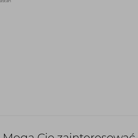
lastan
Mogą Cię zainteresować