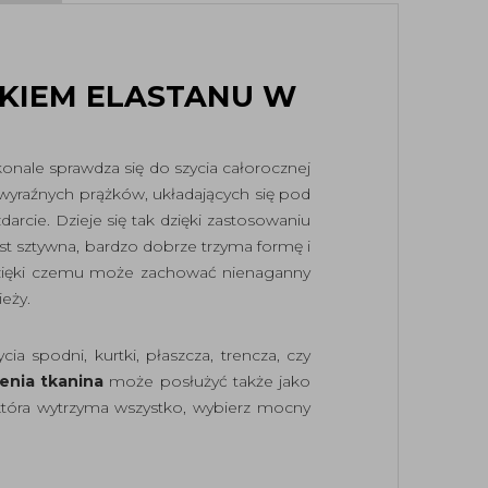
KIEM ELASTANU W
konale sprawdza się do szycia całorocznej
wyraźnych prążków, układających się pod
arcie. Dzieje się tak dzięki zastosowaniu
st sztywna, bardzo dobrze trzyma formę i
, dzięki czemu może zachować nienaganny
eży.
 spodni, kurtki, płaszcza, trencza, czy
enia tkanina
może posłużyć także jako
która wytrzyma wszystko, wybierz mocny