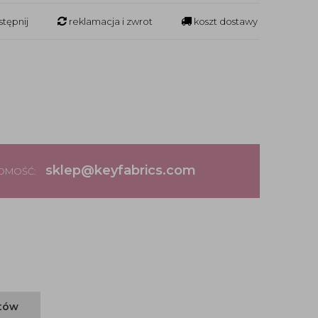
tępnij
reklamacja i zwrot
koszt dostawy
sklep@keyfabrics.com
DOMOŚĆ:
ntów