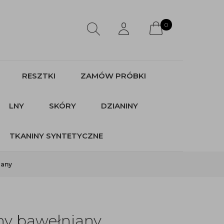
0
RESZTKI
ZAMÓW PRÓBKI
LNY
SKÓRY
DZIANINY
TKANINY SYNTETYCZNE
iany
zny bawełniany