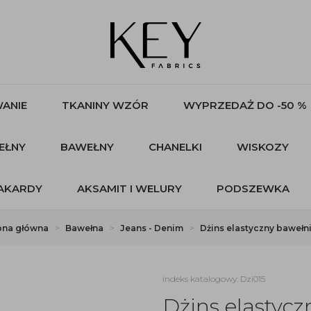
ANIE
TKANINY WZÓR
WYPRZEDAŻ DO -50 %
EŁNY
BAWEŁNY
CHANELKI
WISKOZY
AKARDY
AKSAMIT I WELURY
PODSZEWKA
ona główna
Bawełna
Jeans - Denim
Dżins elastyczny bawełn
indeks katalogowy: Dzi015
Dżins elastyc