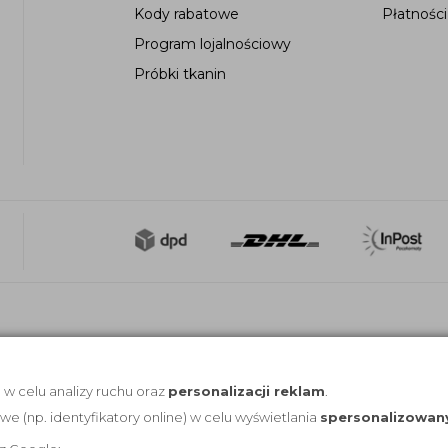
Kody rabatowe
Płatności
Program lojalnościowy
Próbki tkanin
, w celu analizy ruchu oraz
personalizacji reklam
.
(np. identyfikatory online) w celu wyświetlania
spersonalizowan