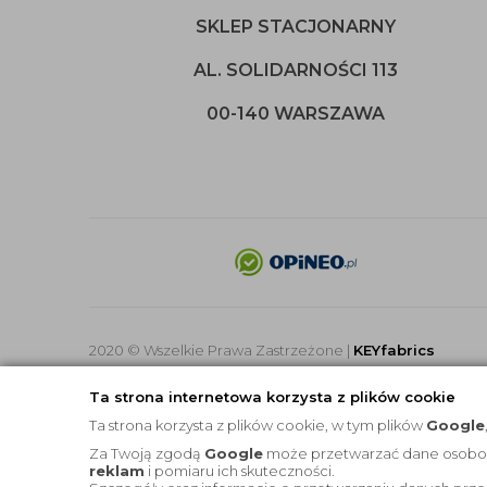
SKLEP STACJONARNY
AL. SOLIDARNOŚCI 113
00-140 WARSZAWA
2020 © Wszelkie Prawa Zastrzeżone |
KEYfabrics
Ta strona internetowa korzysta z plików cookie
Ta strona korzysta z plików cookie, w tym plików
Google
Za Twoją zgodą
Google
może przetwarzać dane osobowe 
reklam
i pomiaru ich skuteczności.