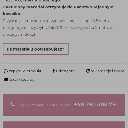
1 szt. = 0,1 metra bieżącego.
Zakupiony materiał otrzymujecie Państwo w jednym
kawałku.
Przykłady zamówień: w przypadku chęci zakupu 0,5 metra
bieżącego należy wybrać ilość 5 szt., w przypadku 2 metrów
bieżących - 20 szt.
Ile materiału potrzebujesz?
zapytaj o produkt
udostępnij
reklamacja i zwrot
koszt dostawy
+48 790 888 791
MASZ PYTANIE? ZADZWOŃ