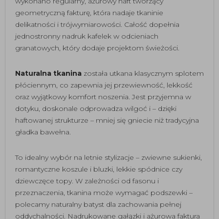
wykonano regularny, ażurowy haft tworzący
geometryczną fakturę, która nadaje tkaninie
delikatności i trójwymiarowości. Całość dopełnia
jednostronny nadruk kafelek w odcieniach
granatowych, który dodaje projektom świeżości.
Naturalna tkanina
została utkana klasycznym splotem
płóciennym, co zapewnia jej przewiewność, lekkość
oraz wyjątkowy komfort noszenia. Jest przyjemna w
dotyku, doskonale odprowadza wilgoć i – dzięki
haftowanej strukturze – mniej się gniecie niż tradycyjna
gładka bawełna.
To idealny wybór na letnie stylizacje – zwiewne sukienki,
romantyczne koszule i bluzki, lekkie spódnice czy
dziewczęce topy. W zależności od fasonu i
przeznaczenia, tkanina może wymagać podszewki –
polecamy naturalny batyst dla zachowania pełnej
oddychalności. Nadrukowane gałązki i ażurowa faktura