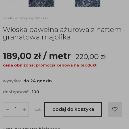
indeks katalogowy: WIS396
Włoska bawełna ażurowa z haftem -
granatowa majolika
189,00
zł
/ metr
220,00
zł
cena obniżona:
promocja cenowa na produkt
wysyłka:
do 24 godzin
dostępność:
100
dodaj do koszyka
szt.