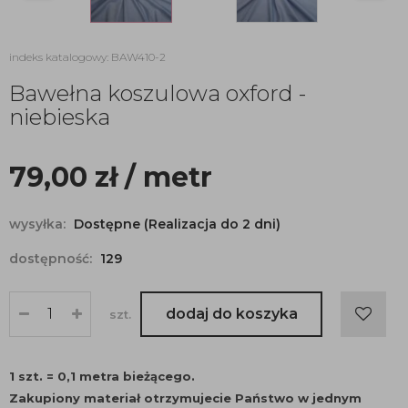
indeks katalogowy: BAW410-2
Bawełna koszulowa oxford -
niebieska
79,00
zł
/ metr
wysyłka:
Dostępne (Realizacja do 2 dni)
dostępność:
129
dodaj do koszyka
szt.
1 szt. = 0,1 metra bieżącego.
Zakupiony materiał otrzymujecie Państwo w jednym