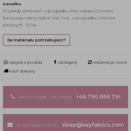
kawałku.
Przykłady zamówień: w przypadku chęci zakupu 0,5 metra
bieżącego należy wybrać ilość 5 szt., w przypadku 2 metrów
bieżących - 20 szt.
Ile materiału potrzebujesz?
zapytaj o produkt
udostępnij
reklamacja i zwrot
koszt dostawy
+48 790 888 791
MASZ PYTANIE? ZADZWOŃ
sklep@keyfabrics.com
WYŚLIJ WIADOMOŚĆ: