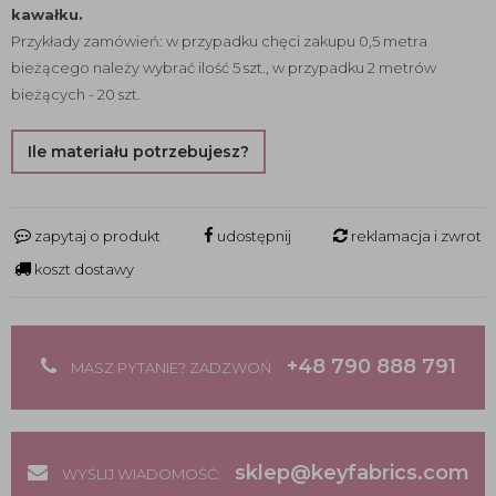
kawałku.
Przykłady zamówień: w przypadku chęci zakupu 0,5 metra
bieżącego należy wybrać ilość 5 szt., w przypadku 2 metrów
bieżących - 20 szt.
Ile materiału potrzebujesz?
zapytaj o produkt
udostępnij
reklamacja i zwrot
koszt dostawy
+48 790 888 791
MASZ PYTANIE? ZADZWOŃ
sklep@keyfabrics.com
WYŚLIJ WIADOMOŚĆ: