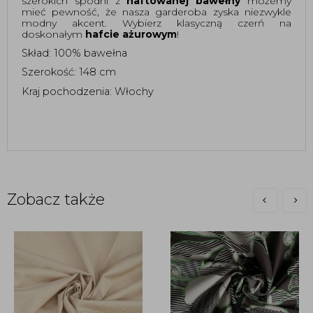
szerokich spodni z
haftowanej bawełny
możemy
mieć pewność, że nasza garderoba zyska niezwykle
modny akcent. Wybierz klasyczną czerń na
doskonałym
hafcie ażurowym
!
Skład: 100% bawełna
Szerokość: 148 cm
Kraj pochodzenia: Włochy
Zobacz także