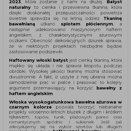
2023
, która zostanie z nami na dłużej.
Batyst
naturalny
to cienka i przewiewna tkanina, która
dzięki doskonałej przepuszczalności powietrza
świetnie sprawdza się na letnią odzież.
Tkaninę
bawełnianą
utkano
splotem płóciennym
, a
następnie udekorowano maszynowym haftem
angielskim, z charakterystycznymi ażurowymi
oczkami. Obecność dekoracyjnych dziurek sprawia,
że w niektórych projektach niezbędne będzie
zastosowanie podszewki.
Haftowany włoski batyst
jest cienką tkaniną, która
miękko się układa i nie sprawia kłopotu podczas
obróbki. Wysokiej jakości tkaninę można stosować
dwustronnie. A fakt, iż uszyte z niej ubrania można
samodzielnie prać w pralce i prasować to kolejny
argument przemawiający na korzyść
bawełny z
haftem angielskim
.
Włoska wysokogatunkowa bawełna ażurowa w
czarnym kolorze
pozwala tworzyć niebanalne
projekty wiosenno-letnich bluzek z długim i krótkim
rękawem
, topów, tunik, plażowych pareo oraz
romantycznych spódnic i sukienek. Jeśli zaś
zdecydujemy się na wybór szortów lub długich