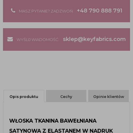
+48 790 888 791
MASZ PYTANIE? ZADZWOŃ
sklep@keyfabrics.com
WYŚLIJ WIADOMOŚĆ:
Opis produktu
Cechy
Opinie klientów
WŁOSKA TKANINA BAWEŁNIANA 
SATYNOWA Z ELASTANEM W NADRUK 