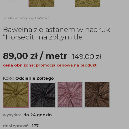
indeks katalogowy: BAW373
Bawełna z elastanem w nadruk
"Horsebit" na żółtym tle
89,00
zł
/ metr
149,00
zł
cena obniżona:
promocja cenowa na produkt
Kolor:
Odcienie Żółtego
wysyłka:
do 24 godzin
dostępność:
177