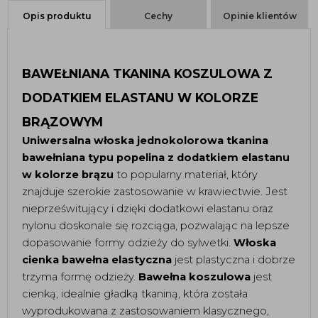
Opis produktu
Cechy
Opinie klientów
BAWEŁNIANA TKANINA KOSZULOWA Z 
DODATKIEM ELASTANU W KOLORZE 
BRĄZOWYM
Uniwersalna włoska jednokolorowa tkanina
bawełniana typu popelina z dodatkiem elastanu
w kolorze brązu
to popularny materiał, który
znajduje szerokie zastosowanie w krawiectwie. J
est
nieprześwitujący i dzięki dodatkowi elastanu oraz
nylonu doskonale się rozciąga, pozwalając na lepsze
dopasowanie formy odzieży do sylwetki.
W
ł
oska
cienka bawełna elastyczna
jest plastyczna i dobrze
trzyma formę odzieży.
Bawełna koszulowa
jest
cienką, idealnie gładką tkaniną, która została
wyprodukowana z zastosowaniem klasycznego,