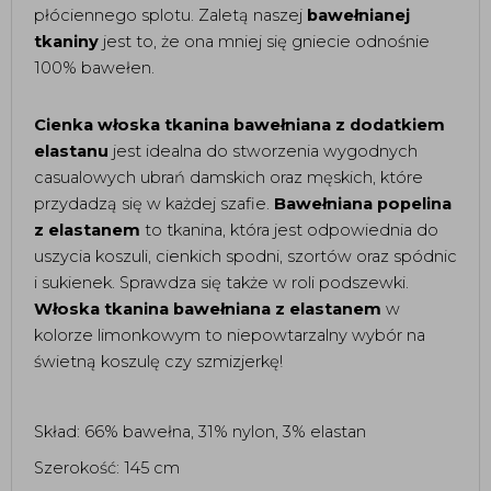
płóciennego splotu. Zaletą naszej
bawełnianej
tkaniny
jest to, że ona mniej się gniecie odnośnie
100% bawełen.
Cienka włoska tkanina bawełniana z dodatkiem
elastanu
jest idealna do stworzenia wygodnych
casualowych ubrań damskich oraz męskich, które
przydadzą się w każdej szafie.
Bawełniana popelina
z elastanem
to tkanina, która jest odpowiednia do
uszycia koszuli, cienkich spodni, szortów oraz spódnic
i sukienek. Sprawdza się także w roli podszewki.
Włoska tkanina bawełniana z elastanem
w
kolorze limonkowym to niepowtarzalny wybór na
świetną koszulę czy szmizjerkę!
Skład: 66% bawełna, 31% nylon, 3% elastan
Szerokość: 145 cm 