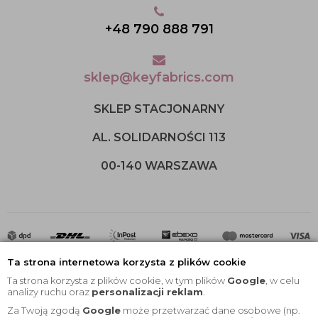
+48 790 888 791
sklep@keyfabrics.com
SKLEP STACJONARNY
AL. SOLIDARNOŚCI 113
00-140 WARSZAWA
Ta strona internetowa korzysta z plików cookie
Ta strona korzysta z plików cookie, w tym plików
Google
, w celu
analizy ruchu oraz
personalizacji reklam
.
Za Twoją zgodą
Google
może przetwarzać dane osobowe (np.
2020 © Wszelkie Prawa Zastrzeżone |
KEYfabrics