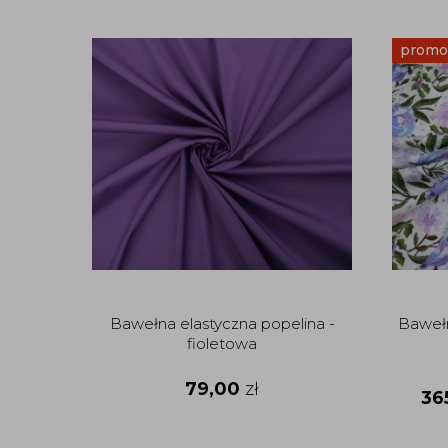
promo
Bawełna elastyczna popelina -
Bawełn
fioletowa
79,00
zł
36