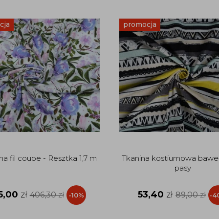
cja
promocja
a fil coupe - Resztka 1,7 m
Tkanina kostiumowa baweł
pasy
5,00
zł
53,40
zł
406,30
zł
89,00
zł
-10%
-4