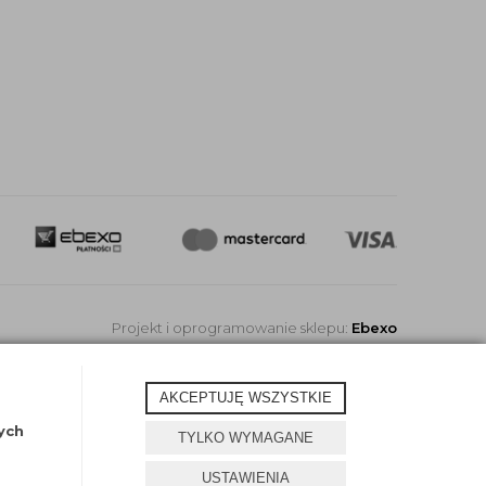
Projekt i oprogramowanie sklepu:
Ebexo
AKCEPTUJĘ WSZYSTKIE
ych
TYLKO WYMAGANE
USTAWIENIA