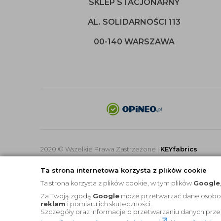
SKLEP STACJONARNY
AL. SOLIDARNOŚCI 113
00-140 WARSZAWA
2020 © Wszelkie Prawa Zastrzeżone |
KEYfabrics
Ta strona internetowa korzysta z plików cookie
Ta strona korzysta z plików cookie, w tym plików
Google
Za Twoją zgodą
Google
może przetwarzać dane osobowe 
reklam
i pomiaru ich skuteczności.
Szczegóły oraz informacje o przetwarzaniu danych prze