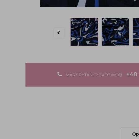
+48 
MASZ PYTANIE? ZADZWOŃ
Op