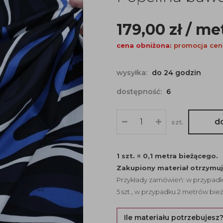
179,00
zł
/ me
cena obniżona:
promocja cen
wysyłka:
do 24 godzin
dostępność:
6
d
szt.
1 szt. = 0,1 metra bieżącego.
Zakupiony materiał otrzymu
Przykłady zamówień: w przypadku
5 szt., w przypadku 2 metrów bież
Ile materiału potrzebujesz