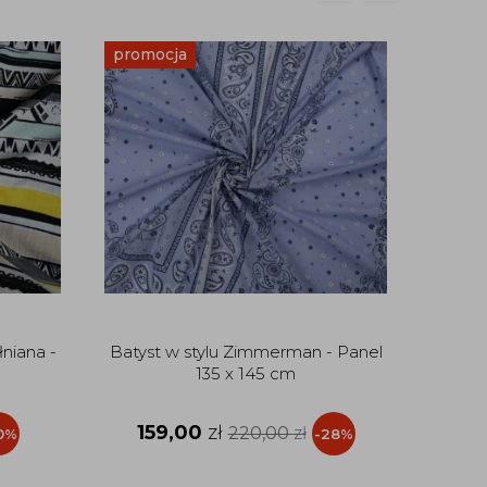
promocja
promo
Pop
9
niana -
Batyst w stylu Zimmerman - Panel
135 x 145 cm
159,00
zł
220,00
zł
0%
-28%