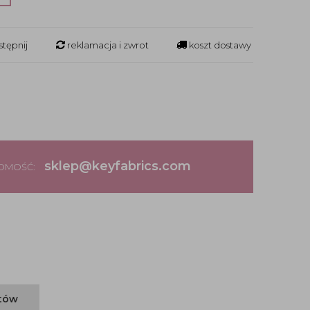
tępnij
reklamacja i zwrot
koszt dostawy
sklep@keyfabrics.com
DOMOŚĆ:
ntów