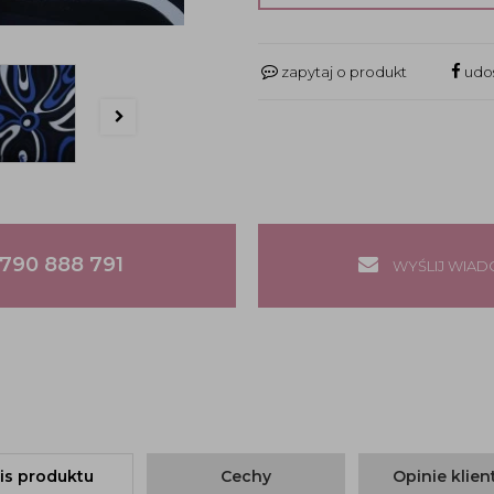
zapytaj o produkt
udos
790 888 791
WYŚLIJ WIA
is produktu
Cechy
Opinie klie