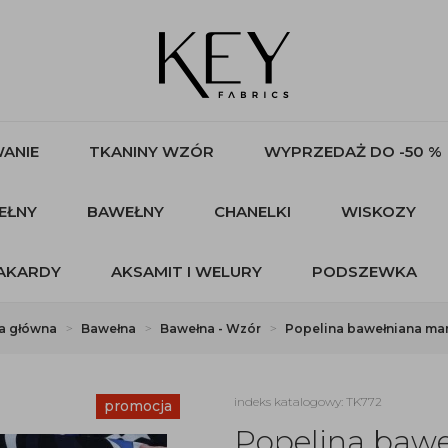
ANIE
TKANINY WZÓR
WYPRZEDAŻ DO -50 %
EŁNY
BAWEŁNY
CHANELKI
WISKOZY
AKARDY
AKSAMIT I WELURY
PODSZEWKA
a główna
Bawełna
Bawełna - Wzór
Popelina bawełniana m
indeks katalogowy: TK772
promocja
Popelina baw