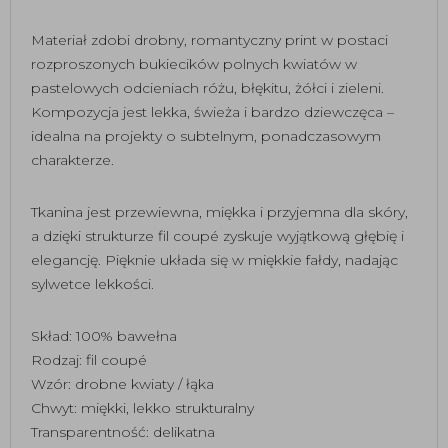
Materiał zdobi drobny, romantyczny print w postaci
rozproszonych bukiecików polnych kwiatów w
pastelowych odcieniach różu, błękitu, żółci i zieleni.
Kompozycja jest lekka, świeża i bardzo dziewczęca –
idealna na projekty o subtelnym, ponadczasowym
charakterze.
Tkanina jest przewiewna, miękka i przyjemna dla skóry,
a dzięki strukturze fil coupé zyskuje wyjątkową głębię i
elegancję. Pięknie układa się w miękkie fałdy, nadając
sylwetce lekkości.
Skład: 100% bawełna
Rodzaj: fil coupé
Wzór: drobne kwiaty / łąka
Chwyt: miękki, lekko strukturalny
Transparentność: delikatna