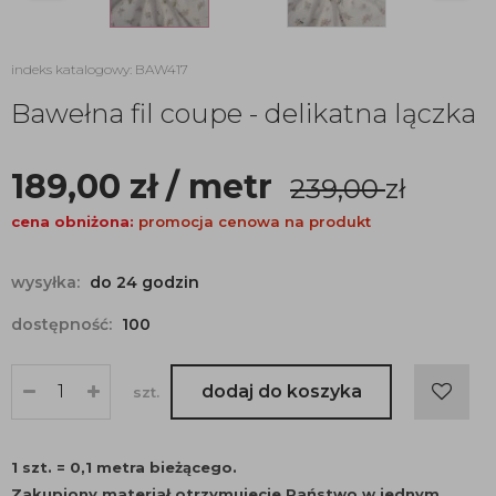
indeks katalogowy: BAW417
Bawełna fil coupe - delikatna lączka
189,00
zł
/ metr
239,00
zł
cena obniżona:
promocja cenowa na produkt
wysyłka:
do 24 godzin
dostępność:
100
dodaj do koszyka
szt.
1 szt. = 0,1 metra bieżącego.
Zakupiony materiał otrzymujecie Państwo w jednym