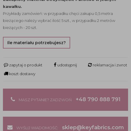
kawałku.
Przykłady zamówień: w przypadku chęci zakupu 0,5 metra
bieżącego należy wybrać ilość 5 szt., w przypadku 2 metrów
bieżących - 20 szt.
Ile materiału potrzebujesz?
zapytaj o produkt
udostępnij
reklamacja i zwrot
koszt dostawy
+48 790 888 791
MASZ PYTANIE? ZADZWOŃ
sklep@keyfabrics.com
WYŚLIJ WIADOMOŚĆ: