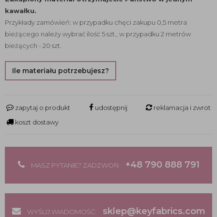
kawałku.
Przykłady zamówień: w przypadku chęci zakupu 0,5 metra
bieżącego należy wybrać ilość 5 szt., w przypadku 2 metrów
bieżących - 20 szt.
Ile materiału potrzebujesz?
zapytaj o produkt
udostępnij
reklamacja i zwrot
koszt dostawy
+48 790 888 791
MASZ PYTANIE? ZADZWOŃ
sklep@keyfabrics.com
WYŚLIJ WIADOMOŚĆ: