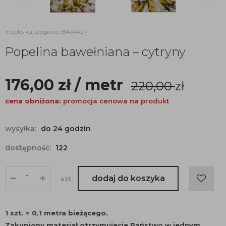
indeks katalogowy: BAW427
Popelina bawełniana – cytryny
176,00
zł
/ metr
220,00
zł
cena obniżona:
promocja cenowa na produkt
wysyłka:
do 24 godzin
dostępność:
122
dodaj do koszyka
szt.
1 szt. = 0,1 metra bieżącego.
Zakupiony materiał otrzymujecie Państwo w jednym