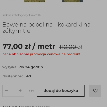
indeks katalogowy: Baw294
Bawełna popelina - kokardki na
żółtym tle
77,00
zł
/ metr
110,00
zł
cena obniżona:
promocja cenowa na produkt
wysyłka:
do 24 godzin
dostępność:
40
dodaj do koszyka
szt.