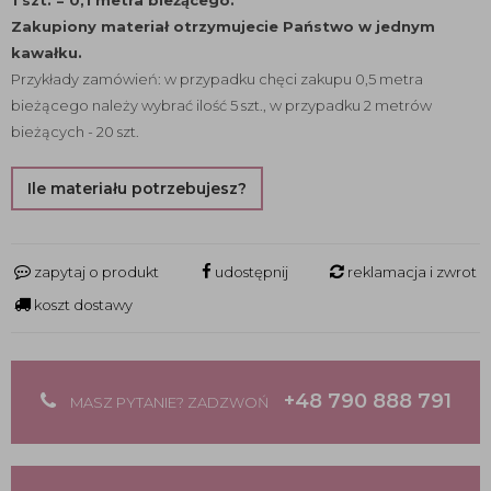
1 szt. = 0,1 metra bieżącego.
Zakupiony materiał otrzymujecie Państwo w jednym
kawałku.
Przykłady zamówień: w przypadku chęci zakupu 0,5 metra
bieżącego należy wybrać ilość 5 szt., w przypadku 2 metrów
bieżących - 20 szt.
Ile materiału potrzebujesz?
zapytaj o produkt
udostępnij
reklamacja i zwrot
koszt dostawy
+48 790 888 791
MASZ PYTANIE? ZADZWOŃ