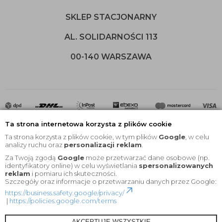
SKLEP STACJONARNY
AL. SOLIDARNOŚCI 113
00-140 WARSZAWA
Ta strona internetowa korzysta z plików cookie
Ta strona korzysta z plików cookie, w tym plików
Google
, w celu
analizy ruchu oraz
personalizacji reklam
.
Za Twoją zgodą
Google
może przetwarzać dane osobowe (np.
2020 © Wszelkie Prawa Zastrzeżone |
KEYfabrics
identyfikatory online) w celu wyświetlania
spersonalizowanych
reklam
i pomiaru ich skuteczności.
Projekt i oprogramowanie sklepu:
Ebexo
Szczegóły oraz informacje o przetwarzaniu danych przez Google:
https://business.safety.google/privacy/
|
https://policies.google.com/terms
AKCEPTUJĘ WSZYSTKIE