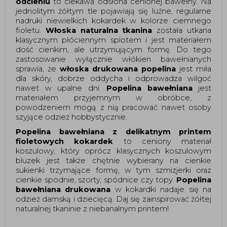
odcieniu
 to ciekawa odsłona cenionej bawełny. Na 
jednolitym żółtym tle pojawiają się luźne, regularne 
nadruki niewielkich kokardek w kolorze ciemnego 
fioletu. 
Włoska naturalna tkanina
 została utkana 
klasycznym płóciennym splotem i jest materiałem 
dość cienkim, ale utrzymującym formę. Do tego 
zastosowanie wyłącznie włókien bawełnianych 
sprawia, że 
włoska drukowana popelina
 jest miła 
dla skóry, dobrze oddycha i odprowadza wilgoć 
nawet w upalne dni. 
Popelina bawełniana
 jest 
materiałem przyjemnym w obróbce, z 
powodzeniem mogą z nią pracować nawet osoby 
szyjące odzież hobbystycznie. 
Popelina bawełniana z delikatnym printem 
fioletowych kokardek 
to ceniony materiał 
koszulowy, który oprócz klasycznych koszulowym 
bluzek jest także chętnie wybierany na cienkie 
sukienki trzymające formę, w tym szmizjerki oraz 
cienkie spodnie, szorty, spódnice czy topy. 
Popelina 
bawełniana
drukowana
 w kokardki nadaje się na 
odzież damską i dziecięcą. Daj się zainspirować żółtej 
naturalnej tkaninie z niebanalnym printem! 