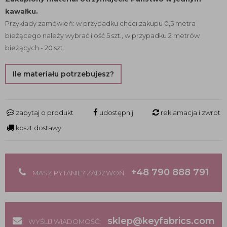
kawałku.
Przykłady zamówień: w przypadku chęci zakupu 0,5 metra
bieżącego należy wybrać ilość 5 szt., w przypadku 2 metrów
bieżących - 20 szt.
Ile materiału potrzebujesz?
zapytaj o produkt
udostępnij
reklamacja i zwrot
koszt dostawy
+48 790 888 791
MASZ PYTANIE? ZADZWOŃ
sklep@keyfabrics.com
WYŚLIJ WIADOMOŚĆ: