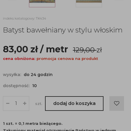
indeks katalogowy: TK434
Batyst bawełniany w stylu włoskim
83,00
zł
/ metr
129,00
zł
cena obniżona:
promocja cenowa na produkt
wysyłka:
do 24 godzin
dostępność:
10
dodaj do koszyka
szt.
1 szt. = 0,1 metra bieżącego.
Zakupiony materiał otrzymujecie Państwo w jednym