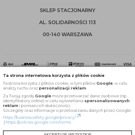
SKLEP STACJONARNY
AL. SOLIDARNOŚCI 113
00-140 WARSZAWA
Ta strona internetowa korzysta z plików cookie
Ta strona korzysta z plików cookie, w tym plików
Google
, w celu
analizy ruchu oraz
personalizacji reklam
.
Za Twoją zgodą
Google
może przetwarzać dane osobowe (np.
2020 © Wszelkie Prawa Zastrzeżone |
KEYfabrics
identyfikatory online) w celu wyświetlania
spersonalizowanych
reklam
i pomiaru ich skuteczności.
Projekt i oprogramowanie sklepu:
Ebexo
Szczegóły oraz informacje o przetwarzaniu danych przez Google:
https://business.safety.google/privacy/
|
https://policies.google.com/terms
AKCEPTUJĘ WSZYSTKIE