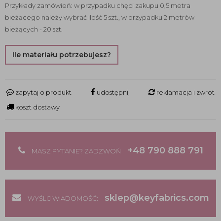
Przykłady zamówień: w przypadku chęci zakupu 0,5 metra
bieżącego należy wybrać ilość 5 szt., w przypadku 2 metrów
bieżących - 20 szt.
Ile materiału potrzebujesz?
zapytaj o produkt
udostępnij
reklamacja i zwrot
koszt dostawy
+48 790 888 791
MASZ PYTANIE? ZADZWOŃ
sklep@keyfabrics.com
WYŚLIJ WIADOMOŚĆ: