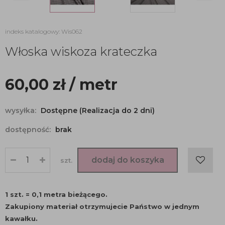
indeks katalogowy: Wis062
Włoska wiskoza krateczka
60,00
zł
/ metr
wysyłka:
Dostępne (Realizacja do 2 dni)
dostępność:
brak
dodaj do koszyka
szt.
1 szt. = 0,1 metra bieżącego.
Zakupiony materiał otrzymujecie Państwo w jednym
kawałku.