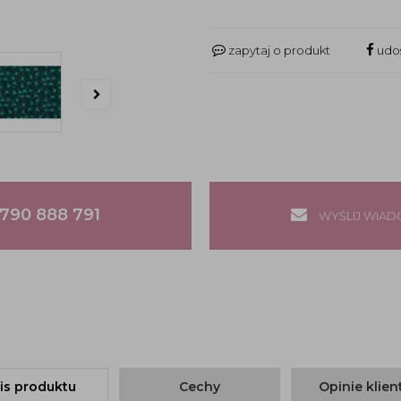
zapytaj o produkt
udos
790 888 791
WYŚLIJ WIA
is produktu
Cechy
Opinie klie