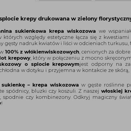
splocie krepy drukowana w zielony florystycz
anina
sukienkowa
krepa wiskozowa
we wspaniał
 których względy estetyczne łącza się z
kwestiami 
gęsty nadruk kwiatów i liści w odcieniach turkusu, fi
 w
100% z
włókien
wiskozowych
,
cenion
ych
za dobre 
lot krepowy
, który w połączeniu z mocno skręconym
skozowy o splocie krepowym
jest odporny na z
 chłodna w dotyku i przyjemna w kontakcie ze skórą
sukienkę
– krepa wiskozowa
w
gęste roślinne p
że spódnicy,
bluzki czy koszuli.
Z
naszej
włoskiej k
rty, spodnie czy kombinezony.
Odkryj magiczny świa
y
!