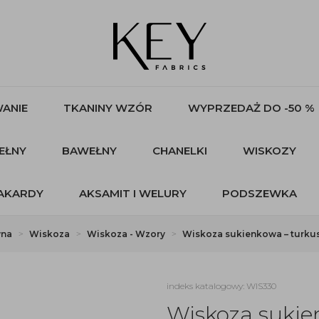
ANIE
TKANINY WZÓR
WYPRZEDAŻ DO -50 %
EŁNY
BAWEŁNY
CHANELKI
WISKOZY
AKARDY
AKSAMIT I WELURY
PODSZEWKA
wna
Wiskoza
Wiskoza - Wzory
Wiskoza sukienkowa – turku
indeks katalogowy: WIS330
Wiskoza sukie