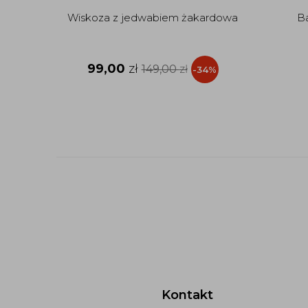
Wiskoza z jedwabiem żakardowa
Ba
99,00
zł
149,00
zł
-34%
Kontakt