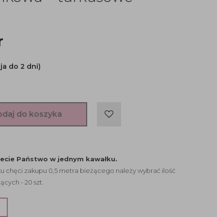
r
ja do 2 dni)
odaj do koszyka
jecie Państwo w jednym kawałku.
 chęci zakupu 0,5 metra bieżącego należy wybrać ilość
ących - 20 szt.
?