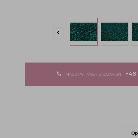
+48 
MASZ PYTANIE? ZADZWOŃ
Op