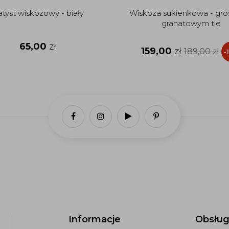
tyst wiskozowy - biały
Wiskoza sukienkowa - gro
granatowym tle
65,00
zł
159,00
zł
189,00
zł
-
Informacje
Obsług