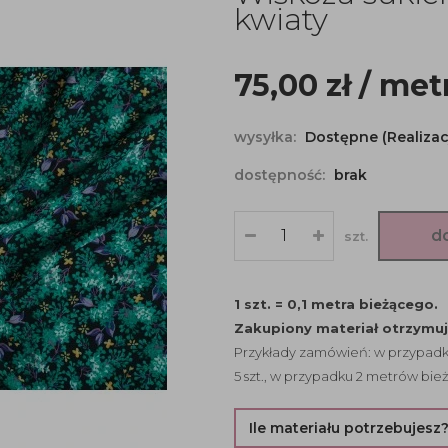
kwiaty
75,00
zł
/ met
wysyłka:
Dostępne (Realizac
dostępność:
brak
d
szt.
1 szt. = 0,1 metra bieżącego.
Zakupiony materiał otrzymu
Przykłady zamówień: w przypadku
5 szt., w przypadku 2 metrów bież
Ile materiału potrzebujesz