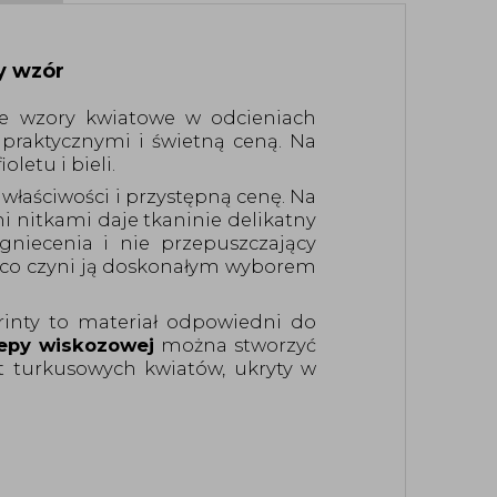
ny wzór
e wzory kwiatowe w odcieniach
praktycznymi i świetną ceną. Na
oletu i bieli.
właściwości i przystępną cenę.
Na
i nitkami daje tkaninie delikatny
agniecenia
i nie przepuszczający
, co czyni ją doskonałym wyborem
rinty
to materiał odpowiedni do
repy wiskozowej
można stworzyć
t turkusowych kwiatów, ukryty w