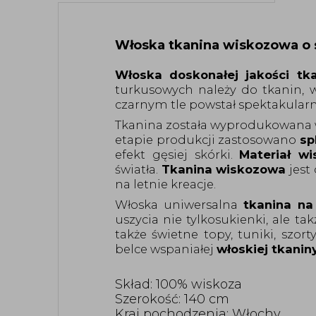
Włoska tkanina wiskozowa o 
Włoska
doskonałej jakości tk
turkusowych należy do tkanin, w
czarnym tle powstał spektakularny 
Tkanina została wyprodukowana
etapie produkcji
zastosowano
sp
efekt gęsiej skórki.
Materiał
wi
światła.
Tkanina wiskozowa
jest
na letnie kreacje.
Włoska uniwersalna
tkanina
na 
uszycia
nie tylko
sukienki,
ale tak
także świetne topy, tuniki, szo
belce wspaniałej
włoskiej tkanin
Skład:
100
% wiskoza
Szerokość: 1
40
cm
Kraj pochodzenia: Włochy