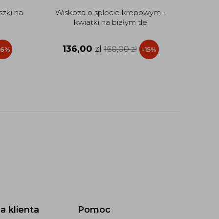
szki na
Wiskoza o splocie krepowym -
Wi
kwiatki na białym tle
136,00
zł
6
160,00
zł
16%
-15%
a klienta
Pomoc