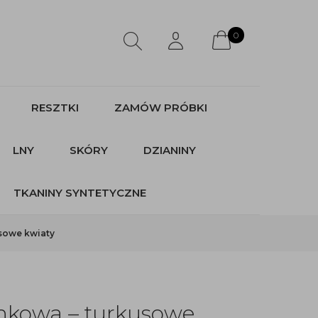
0
RESZTKI
ZAMÓW PRÓBKI
LNY
SKÓRY
DZIANINY
TKANINY SYNTETYCZNE
sowe kwiaty
nkowa – turkusowe