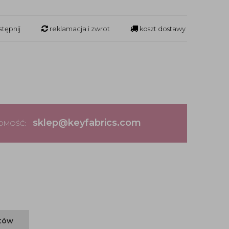
tępnij
reklamacja i zwrot
koszt dostawy
sklep@keyfabrics.com
DOMOŚĆ:
ntów