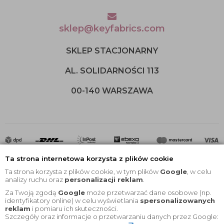
sklep@keyfabrics.com
SKLEP STACJONARNY
AL. SOLIDARNOŚCI 113
00-140 WARSZAWA
Ta strona internetowa korzysta z plików cookie
Ta strona korzysta z plików cookie, w tym plików
Google
, w celu
analizy ruchu oraz
personalizacji reklam
.
Za Twoją zgodą
Google
może przetwarzać dane osobowe (np.
2020 © Wszelkie Prawa Zastrzeżone |
KEYfabrics
identyfikatory online) w celu wyświetlania
spersonalizowanych
reklam
i pomiaru ich skuteczności.
Projekt i oprogramowanie sklepu:
Ebexo
Szczegóły oraz informacje o przetwarzaniu danych przez Google: