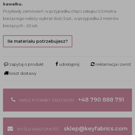
kawałku.
Przykłady zamówień: w przypadku chęci zakupu 0,5 metra
bieżącego należy wybrać ilość 5 szt., w przypadku 2 metrów
bieżących - 20 szt.
Ile materiału potrzebujesz?
zapytaj o produkt
udostępnij
reklamacja i zwrot
koszt dostawy
+48 790 888 791
MASZ PYTANIE? ZADZWOŃ
sklep@keyfabrics.com
WYŚLIJ WIADOMOŚĆ: