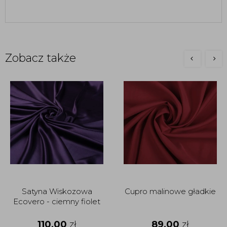
Zobacz także
Satyna Wiskozowa
Cupro malinowe gładkie
Ecovero - ciemny fiolet
110,00
zł
89,00
zł