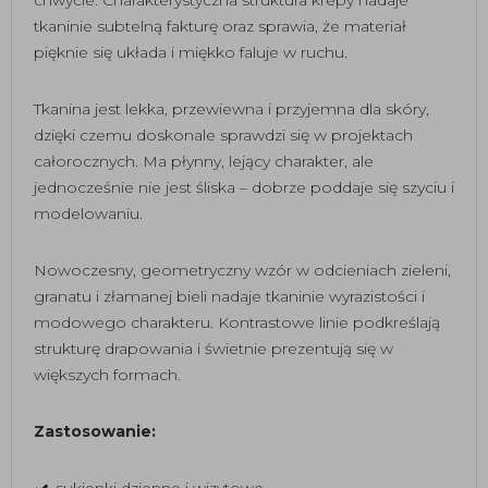
tkaninie subtelną fakturę oraz sprawia, że materiał
pięknie się układa i miękko faluje w ruchu.
Tkanina jest lekka, przewiewna i przyjemna dla skóry,
dzięki czemu doskonale sprawdzi się w projektach
całorocznych. Ma płynny, lejący charakter, ale
jednocześnie nie jest śliska – dobrze poddaje się szyciu i
modelowaniu.
Nowoczesny, geometryczny wzór w odcieniach zieleni,
granatu i złamanej bieli nadaje tkaninie wyrazistości i
modowego charakteru. Kontrastowe linie podkreślają
strukturę drapowania i świetnie prezentują się w
większych formach.
Zastosowanie:
sukienki dzienne i wizytowe