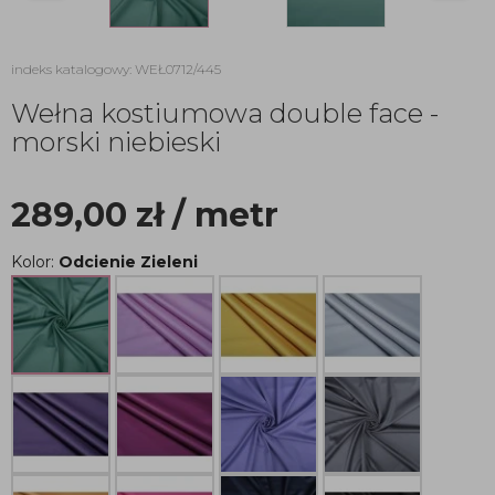
indeks katalogowy: WEŁ0712/445
Wełna kostiumowa double face -
morski niebieski
289,00
zł
/ metr
Kolor:
Odcienie Zieleni