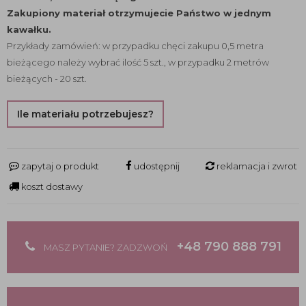
Zakupiony materiał otrzymujecie Państwo w jednym
kawałku.
Przykłady zamówień: w przypadku chęci zakupu 0,5 metra
bieżącego należy wybrać ilość 5 szt., w przypadku 2 metrów
bieżących - 20 szt.
Ile materiału potrzebujesz?
zapytaj o produkt
udostępnij
reklamacja i zwrot
koszt dostawy
+48 790 888 791
MASZ PYTANIE? ZADZWOŃ