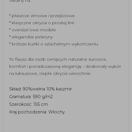
Idealny na:
* płaszcze zimowe i przejściowe
* klasyczne okrycia o prostej linii
* oversize’owe modele
* eleganckie peleryny
* krótsze kurtki o szlachetnym wykończeniu
To flausz dla osób ceniących naturalne surowce,
komfort i ponadczasową elegancję – doskonały wybór
na luksusowe, ciepłe okrycia wierzchnie.
Skład: 90%wełna 10% kaszmir
Gramatura: 590 g/m2
Szerokość: 155 cm 
Kraj pochodzenia: Włochy 