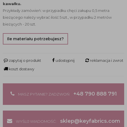
kawałku.
Przykłady zamówień: w przypadku chęci zakupu 0,5 metra
bieżącego należy wybrać ilość 5 szt., w przypadku 2 metrów
bieżących - 20 szt.
Ile materiału potrzebujesz?
zapytaj o produkt
udostępnij
reklamacja i zwrot
koszt dostawy
+48 790 888 791
MASZ PYTANIE? ZADZWOŃ
sklep@keyfabrics.com
WYŚLIJ WIADOMOŚĆ: