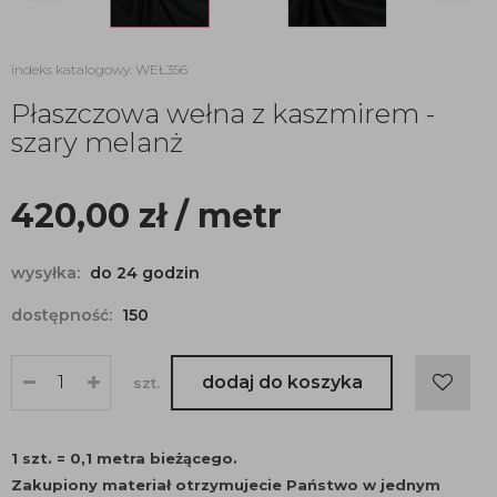
indeks katalogowy: WEŁ356
Płaszczowa wełna z kaszmirem -
szary melanż
420,00
zł
/ metr
wysyłka:
do 24 godzin
dostępność:
150
dodaj do koszyka
szt.
1 szt. = 0,1 metra bieżącego.
Zakupiony materiał otrzymujecie Państwo w jednym