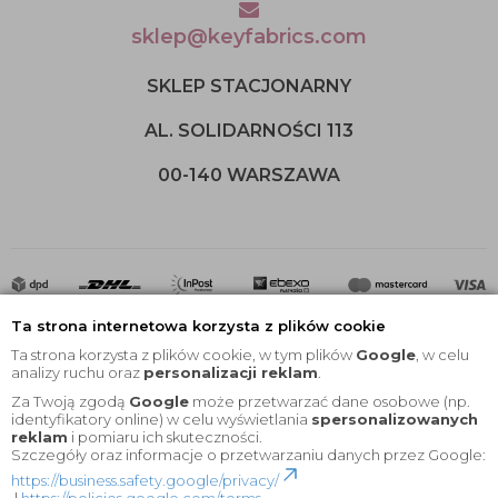
sklep@keyfabrics.com
SKLEP STACJONARNY
AL. SOLIDARNOŚCI 113
00-140 WARSZAWA
Ta strona internetowa korzysta z plików cookie
Ta strona korzysta z plików cookie, w tym plików
Google
, w celu
analizy ruchu oraz
personalizacji reklam
.
Za Twoją zgodą
Google
może przetwarzać dane osobowe (np.
2020 © Wszelkie Prawa Zastrzeżone |
KEYfabrics
identyfikatory online) w celu wyświetlania
spersonalizowanych
reklam
i pomiaru ich skuteczności.
Projekt i oprogramowanie sklepu:
Ebexo
Szczegóły oraz informacje o przetwarzaniu danych przez Google:
https://business.safety.google/privacy/