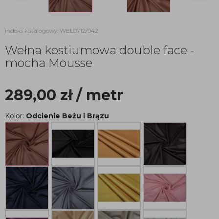
indeks katalogowy: WEŁ0712/942
Wełna kostiumowa double face -
mocha Mousse
289,00
zł
/ metr
Kolor:
Odcienie Beżu i Brązu