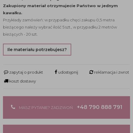
Zakupiony materiał otrzymujecie Państwo w jednym
kawałku.
Przykłady zamówień: w przypadku chęci zakupu 0,5 metra
bieżącego należy wybrać ilość 5 szt., w przypadku 2 metrów
bieżących - 20 szt.
Ile materiału potrzebujesz?
zapytaj o produkt
udostępnij
reklamacja i zwrot
koszt dostawy
+48 790 888 791
MASZ PYTANIE? ZADZWOŃ