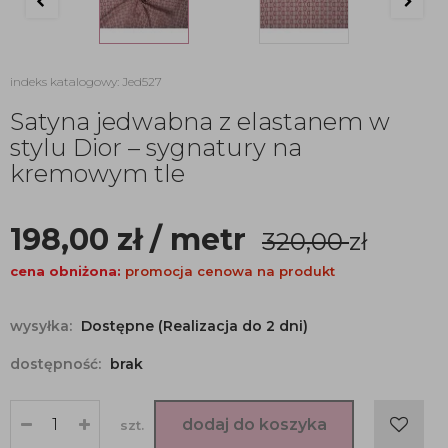
indeks katalogowy: Jed527
Satyna jedwabna z elastanem w
stylu Dior – sygnatury na
kremowym tle
198,00
zł
/ metr
320,00
zł
cena obniżona:
promocja cenowa na produkt
wysyłka:
Dostępne (Realizacja do 2 dni)
dostępność:
brak
dodaj do koszyka
szt.