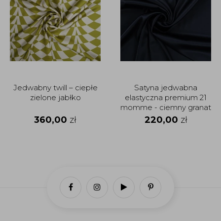
Jedwabny twill – ciepłe
Satyna jedwabna
zielone jabłko
elastyczna premium 21
momme - ciemny granat
360,00
zł
220,00
zł