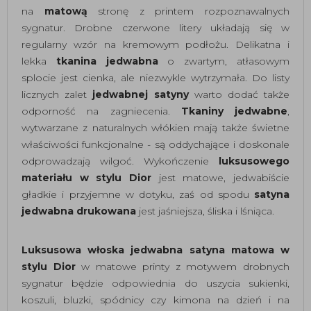
na
matową
stronę z printem rozpoznawalnych
sygnatur. Drobne czerwone litery układają się w
regularny wzór na kremowym podłożu. Delikatna i
lekka
tkanina jedwabna
o zwartym, atłasowym
splocie jest cienka, ale niezwykle wytrzymała. Do listy
licznych zalet
jedwabnej satyny
warto dodać także
odporność na zagniecenia.
Tkaniny jedwabne
,
wytwarzane z naturalnych włókien mają także świetne
właściwości funkcjonalne - są oddychające i doskonale
odprowadzają wilgoć. Wykończenie
luksusowego
materiału w stylu Dior
jest matowe, jedwabiście
gładkie i przyjemne w dotyku, zaś od spodu
satyna
jedwabna drukowana
jest jaśniejsza, śliska i lśniąca.
Luksusowa włoska jedwabna satyna matowa w
stylu Dior
w matowe printy z motywem drobnych
sygnatur będzie odpowiednia do uszycia sukienki,
koszuli, bluzki, spódnicy czy kimona na dzień i na