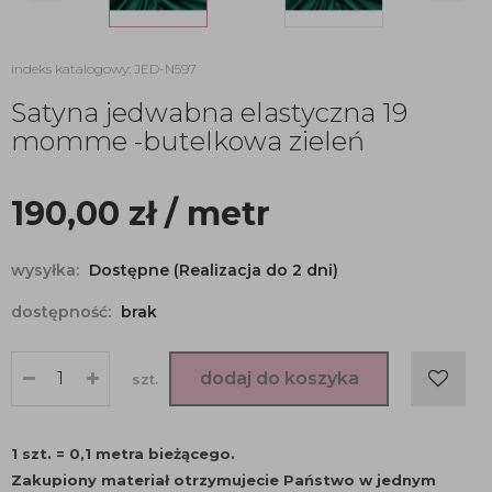
indeks katalogowy: JED-N597
Satyna jedwabna elastyczna 19
momme -butelkowa zieleń
190,00
zł
/ metr
wysyłka:
Dostępne (Realizacja do 2 dni)
dostępność:
brak
dodaj do koszyka
szt.
1 szt. = 0,1 metra bieżącego.
Zakupiony materiał otrzymujecie Państwo w jednym