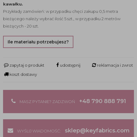
kawałku.
Przykłady zamówień: w przypadku chęci zakupu 0,5 metra
bieżącego należy wybrać ilość 5 szt., w przypadku 2 metrów
bieżących - 20 szt.
Ile materiału potrzebujesz?
zapytaj o produkt
udostępnij
reklamacja i zwrot
koszt dostawy
+48 790 888 791
MASZ PYTANIE? ZADZWOŃ
sklep@keyfabrics.com
WYŚLIJ WIADOMOŚĆ: