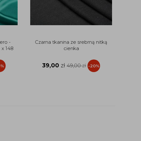
ero -
Czarna tkanina ze srebrną nitką
Len su
 x 148
cienka
na law
39,00
zł
1
49,00
zł
5%
-20%