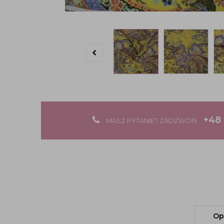
+48 
MASZ PYTANIE? ZADZWOŃ
Op