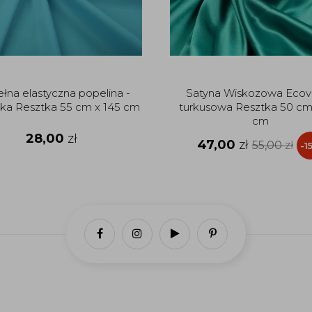
łna elastyczna popelina -
Satyna Wiskozowa Ecov
ska Resztka 55 cm x 145 cm
turkusowa Resztka 50 cm
cm
28,00
zł
47,00
zł
55,00
zł
-1