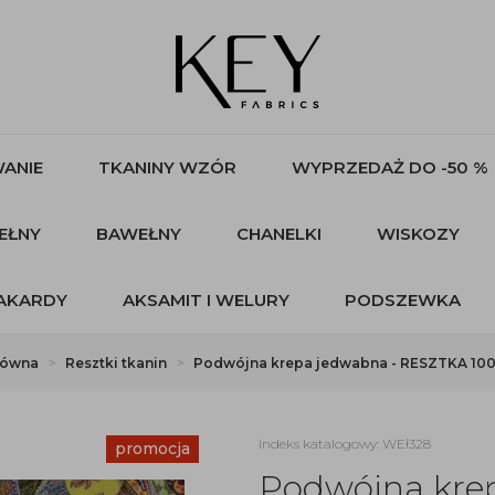
ANIE
TKANINY WZÓR
WYPRZEDAŻ DO -50 %
EŁNY
BAWEŁNY
CHANELKI
WISKOZY
AKARDY
AKSAMIT I WELURY
PODSZEWKA
łówna
Resztki tkanin
Podwójna krepa jedwabna - RESZTKA 100
indeks katalogowy: WEł328
promocja
Podwójna kre