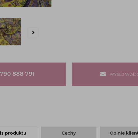
790 888 791
WYŚLIJ WIA
is produktu
Cechy
Opinie klie