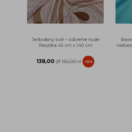
Jedwabny twill – odcienie nude
Bawe
Resztka 45 cm x 140 cm
niebie
138,00
zł
162,00
zł
-15%