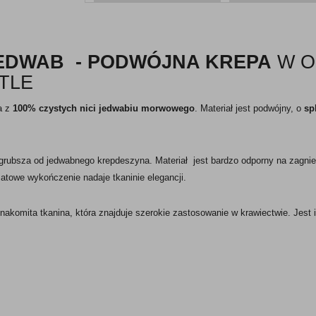
JEDWAB - PODWÓJNA KREPA
W O
TLE
a z
100% czystych nici jedwabiu morwowego
. Materiał jest podwójny, o
sp
grubsza od jedwabnego krepdeszyna. Materiał jest bardzo odporny na zagniec
atowe wykończenie nadaje tkaninie elegancji.
nakomita tkanina, która znajduje szerokie zastosowanie w krawiectwie. Jest 