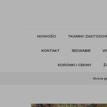
NOWOŚCI
TKANINY ZASTOSOW
KONTAKT
JEDWABIE
W
KORONKI I CEKINY
Ż
Strona g