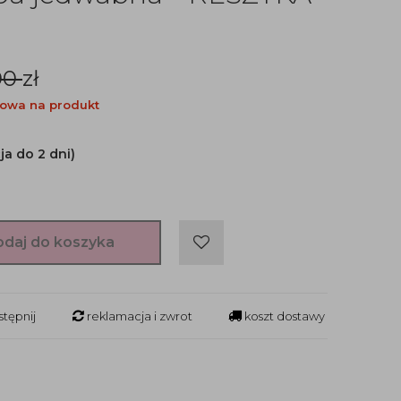
00
zł
owa na produkt
ja do 2 dni)
odaj do koszyka
tępnij
reklamacja i zwrot
koszt dostawy