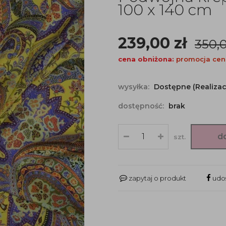
100 x 140 cm
239,00
zł
350,
cena obniżona:
promocja cen
wysyłka:
Dostępne (Realizac
dostępność:
brak
d
szt.
zapytaj o produkt
udos