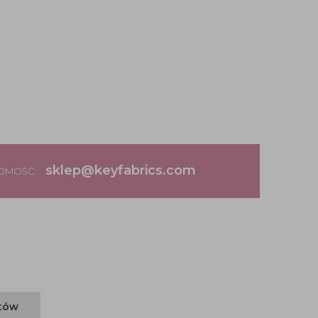
sklep@keyfabrics.com
DOMOŚĆ:
ntów