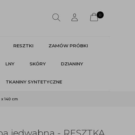
0
RESZTKI
ZAMÓW PRÓBKI
LNY
SKÓRY
DZIANINY
TKANINY SYNTETYCZNE
 x 140 cm
pa jedwabna - RESZTKA