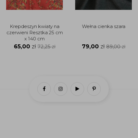
Krepdeszyn kwiaty na
Wełna cienka szara
czerwieni Resztka 25 cm
x 140 cm
65,00
zł
79,00
zł
72,25
zł
89,00
zł