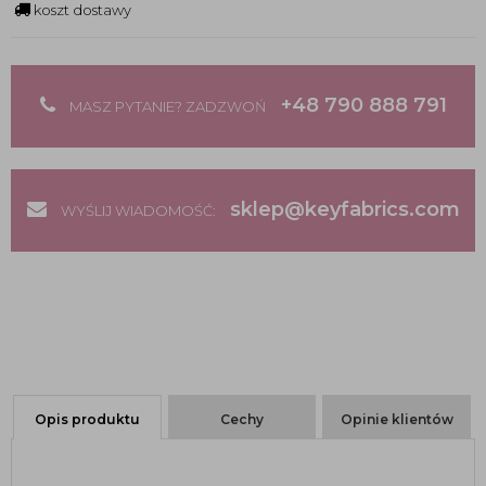
koszt dostawy
+48 790 888 791
MASZ PYTANIE? ZADZWOŃ
sklep@keyfabrics.com
WYŚLIJ WIADOMOŚĆ:
Opis produktu
Cechy
Opinie klientów