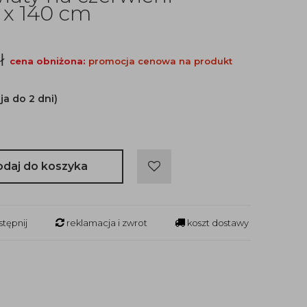
 x 140 cm
ł
cena obniżona:
promocja cenowa na produkt
ja do 2 dni)
odaj do koszyka
tępnij
reklamacja i zwrot
koszt dostawy