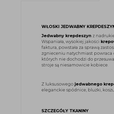
WŁOSKI JEDWABNY KREPDESZY
Jedwabny krepdeszyn
z nadruki
Wspaniała, wysokiej jakości
krepo
faktura, powstała za sprawą zast
zgnieceniu natychmiast powraca 
których nie dochodzi do przesuwan
stroje są niesamowicie kobiece.
Z luksusowego
jedwabnego krep
eleganckie spódnice, bluzki, koszul
SZCZEGÓŁY TKANINY