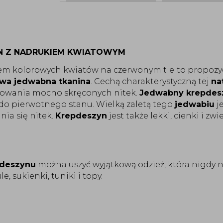
N Z NADRUKIEM KWIATOWYM
em kolorowych kwiatów na czerwonym tle
to propozy
wa jedwabna tkanina
. Cechą charakterystyczną tej
na
osowania mocno skręconych nitek.
Jedwabny krepdes
do pierwotnego stanu. Wielką zaletą tego
jedwabiu
je
ia się nitek.
Krepdeszyn
jest także lekki, cienki i zw
deszynu
można uszyć wyjątkową odzież, która nigdy 
e, sukienki, tuniki i topy.