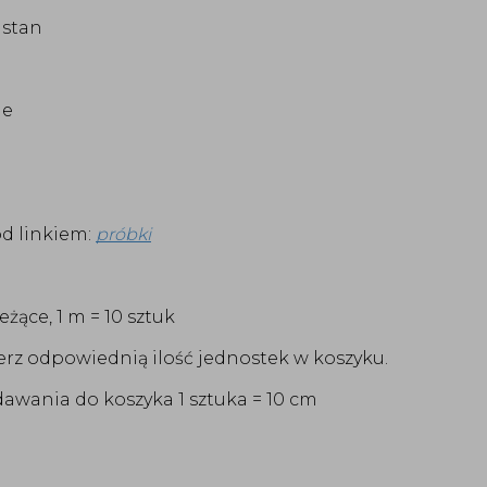
astan
me
d linkiem:
próbki
ące, 1 m = 10 sztuk
rz odpowiednią ilość jednostek w koszyku.
awania do koszyka 1 sztuka = 10 cm