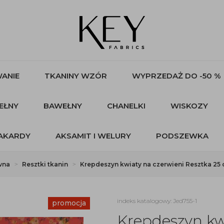
ANIE
TKANINY WZÓR
WYPRZEDAŻ DO -50 %
EŁNY
BAWEŁNY
CHANELKI
WISKOZY
AKARDY
AKSAMIT I WELURY
PODSZEWKA
wna
Resztki tkanin
Krepdeszyn kwiaty na czerwieni Resztka 25 
indeks katalogowy: Jed755-1
promocja
Krepdeszyn kw