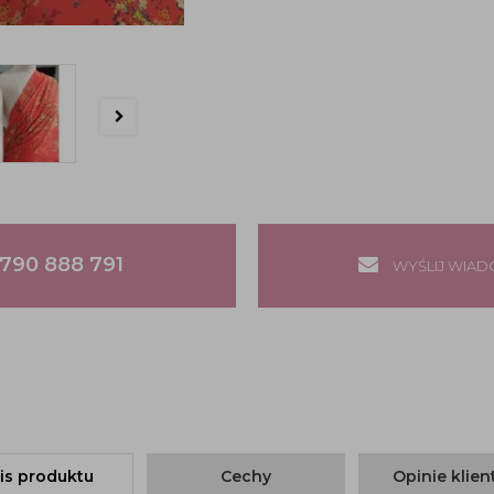
790 888 791
WYŚLIJ WIA
is produktu
Cechy
Opinie klie