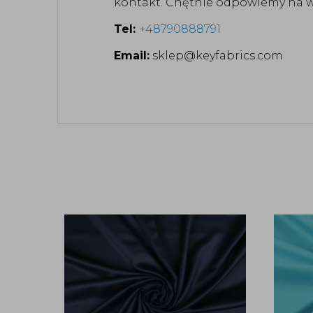
kontakt. Chętnie odpowiemy na ws
Tel:
+48790888791
Email:
sklep@keyfabrics.com