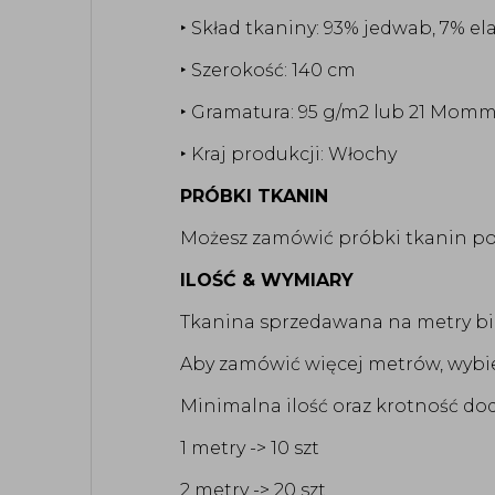
‣ Skład tkaniny: 93% jedwab, 7% el
‣ Szerokość: 140 cm
‣ Gramatura: 95 g/m2 lub 21 Mom
‣ Kraj produkcji: Włochy
PRÓBKI TKANIN
Możesz zamówić próbki tkanin po
ILOŚĆ & WYMIARY
Tkanina sprzedawana na metry bież
Aby zamówić więcej metrów, wybie
Minimalna ilość oraz krotność dod
1 metry -> 10 szt
2 metry -> 20 szt