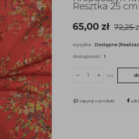
Resztka 25 cm
65,00
zł
72,25
z
wysyłka:
Dostępne (Realizac
dostępność:
1
d
szt.
zapytaj o produkt
udos