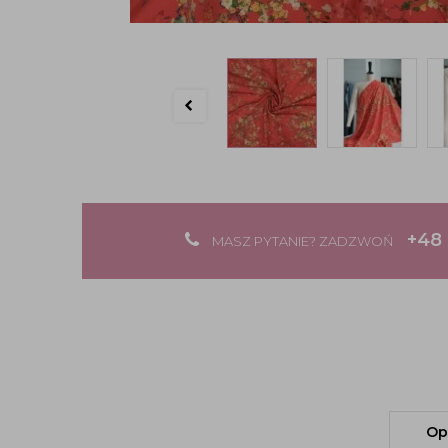
+48 
MASZ PYTANIE? ZADZWOŃ
Op