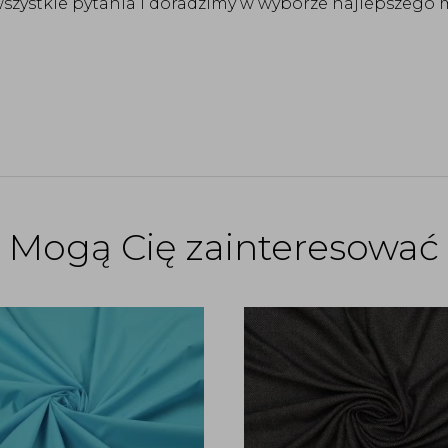
zystkie pytania i doradzimy w wyborze najlepszego m
Mogą Cię zainteresować