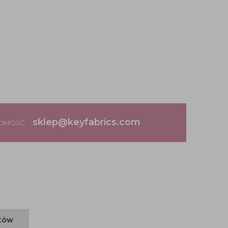
sklep@keyfabrics.com
DOMOŚĆ:
ntów