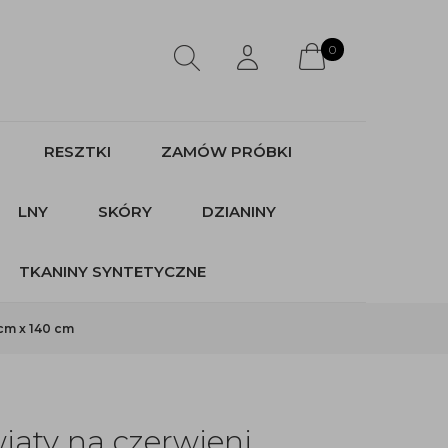
0
RESZTKI
ZAMÓW PRÓBKI
LNY
SKÓRY
DZIANINY
TKANINY SYNTETYCZNE
cm x 140 cm
iaty na czerwieni