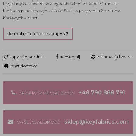
Przykłady zamówień: w przypadku chęci zakupu 0,5 metra
bieżącego należy wybrać ilość 5 szt., w przypadku 2 metrów
bieżących - 20 szt.
Ile materiału potrzebujesz?
zapytaj o produkt
udostępnij
reklamacja i zwrot
koszt dostawy
+48 790 888 791
MASZ PYTANIE? ZADZWOŃ
sklep@keyfabrics.com
WYŚLIJ WIADOMOŚĆ: