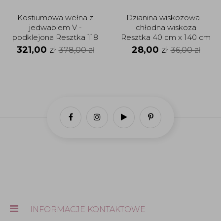
Kostiumowa wełna z
Dzianina wiskozowa –
jedwabiem V -
chłodna wiskoza
podklejona Resztka 118
Resztka 40 cm x 140 cm
cm x 150 cm
321,00
zł
28,00
zł
378,00
zł
36,00
zł
INFORMACJE KONTAKTOWE