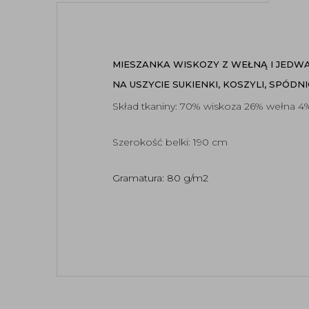
MIESZANKA WISKOZY Z WEŁNĄ I JEDWA
NA USZYCIE SUKIENKI, KOSZYLI, SPÓDN
Skład tkaniny: 70% wiskoza 26% wełna 4
Szerokość belki: 190 cm
Gramatura: 80 g/m2