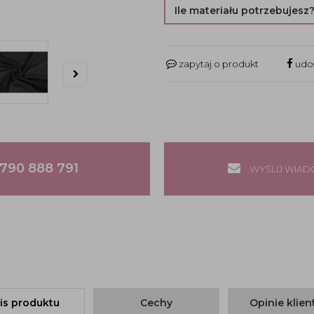
Ile materiału potrzebujesz
zapytaj o produkt
udos
790 888 791
WYŚLIJ WIA
is produktu
Cechy
Opinie klie