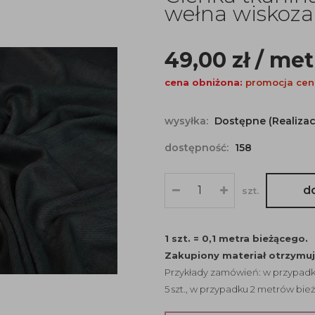
wełna wiskoza
49,00
zł
/ me
cena obniżona:
promocja cen
wysyłka:
Dostępne (Realizac
dostępność:
158
d
szt.
1 szt. = 0,1 metra bieżącego.
Zakupiony materiał otrzymu
Przykłady zamówień: w przypadku
5 szt., w przypadku 2 metrów bież