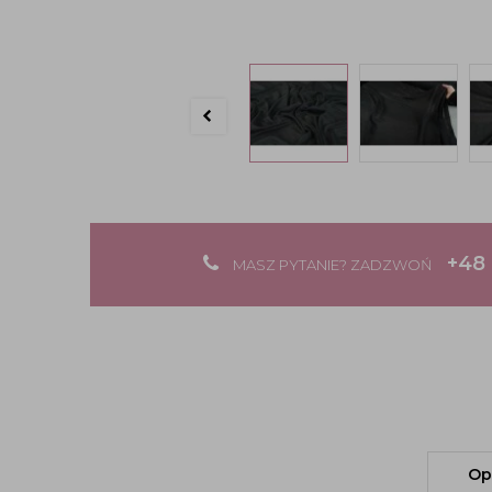
+48 
MASZ PYTANIE? ZADZWOŃ
Op