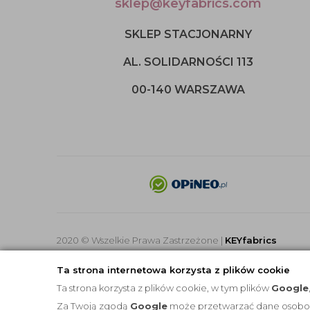
sklep@keyfabrics.com
SKLEP STACJONARNY
AL. SOLIDARNOŚCI 113
00-140 WARSZAWA
2020 © Wszelkie Prawa Zastrzeżone |
KEYfabrics
Ta strona internetowa korzysta z plików cookie
Ta strona korzysta z plików cookie, w tym plików
Google
Za Twoją zgodą
Google
może przetwarzać dane osobowe 