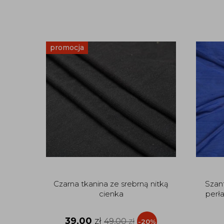
promocja
Czarna tkanina ze srebrną nitką
Szan
cienka
perł
39,00
zł
49,00
zł
-20%