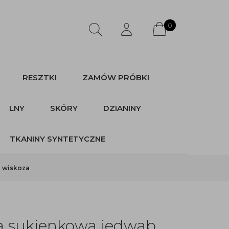
0
RESZTKI
ZAMÓW PRÓBKI
LNY
SKÓRY
DZIANINY
TKANINY SYNTETYCZNE
a wiskoza
a sukienkowa jedwab