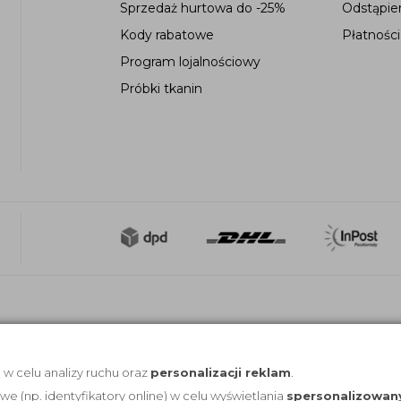
Sprzedaż hurtowa do -25%
Odstąpie
Kody rabatowe
Płatności
Program lojalnościowy
Próbki tkanin
, w celu analizy ruchu oraz
personalizacji reklam
.
(np. identyfikatory online) w celu wyświetlania
spersonalizowan