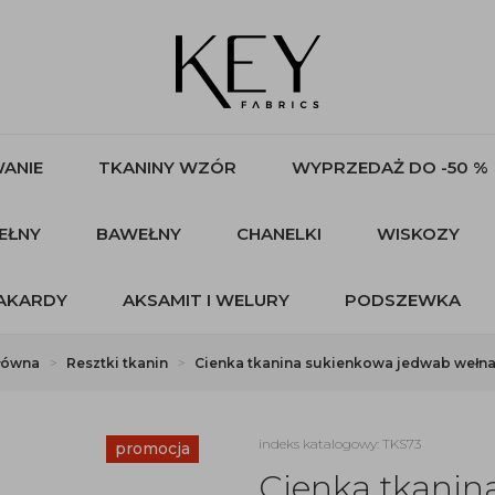
ANIE
TKANINY WZÓR
WYPRZEDAŻ DO -50 %
EŁNY
BAWEŁNY
CHANELKI
WISKOZY
AKARDY
AKSAMIT I WELURY
PODSZEWKA
łówna
Resztki tkanin
Cienka tkanina sukienkowa jedwab wełn
indeks katalogowy: TKS73
promocja
Cienka tkanin