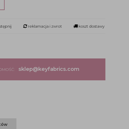
?
tępnij
reklamacja i zwrot
koszt dostawy
sklep@keyfabrics.com
DOMOŚĆ:
ntów