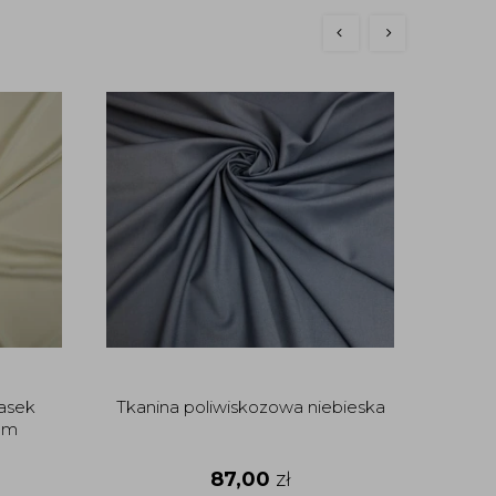
iasek
Tkanina poliwiskozowa niebieska
Weł
cm
87,00
zł