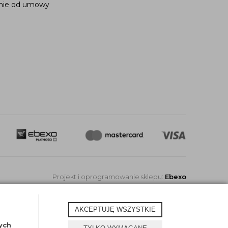
nie od umowy
Projekt i oprogramowanie sklepu:
Ebexo
AKCEPTUJĘ WSZYSTKIE
ych