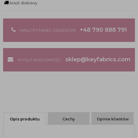
koszt dostawy
+48 790 888 791
MASZ PYTANIE? ZADZWOŃ
sklep@keyfabrics.com
WYŚLIJ WIADOMOŚĆ:
Opis produktu
Cechy
Opinie klientów