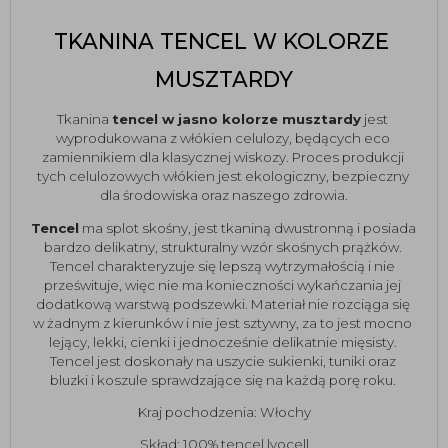
TKANINA TENCEL W KOLORZE 
MUSZTARDY
Tkanina 
tencel w jasno kolorze musztardy
 jest 
wyprodukowana z włókien celulozy, będących eco 
zamiennikiem dla klasycznej wiskozy. Proces produkcji 
tych celulozowych włókien jest ekologiczny, bezpieczny 
dla środowiska oraz naszego zdrowia.
Tencel
 ma splot skośny, jest tkaniną dwustronną i posiada 
bardzo delikatny, strukturalny wzór skośnych prążków. 
Tencel charakteryzuje się lepszą wytrzymałością i nie 
prześwituje, więc nie ma konieczności wykańczania jej 
dodatkową warstwą podszewki. Materiał nie rozciąga się 
w żadnym z kierunków i nie jest sztywny, za to jest mocno 
lejący, lekki, cienki i jednocześnie delikatnie mięsisty. 
Tencel jest doskonały na uszycie sukienki, tuniki oraz 
bluzki i koszule sprawdzające się na każdą porę roku. 
Kraj pochodzenia: Włochy
Skład: 100% tencel lyocell