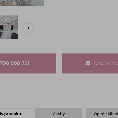
790 888 791
WYŚLIJ WIA
is produktu
Cechy
Opinie klie