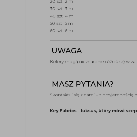
20 szt
2 m
30 szt
3 m
40 szt
4 m
50 szt
5 m
60 szt
6 m
UWAGA
Kolory mogą nieznacznie różnić się w zal
MASZ PYTANIA?
Skontaktuj się z nami – z przyjemności
Key Fabrics – luksus, który mówi sze