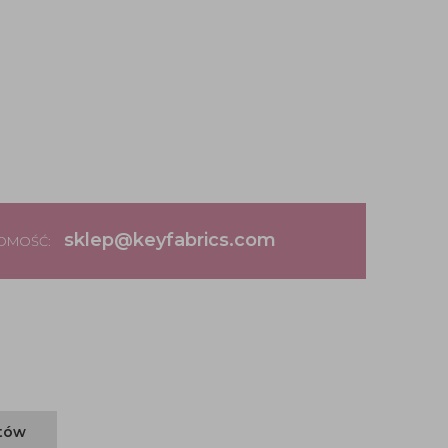
sklep@keyfabrics.com
DOMOŚĆ:
ntów