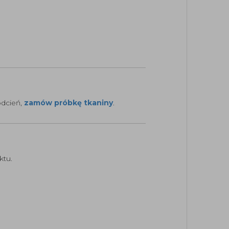
odcień,
zamów próbkę tkaniny
.
ktu.