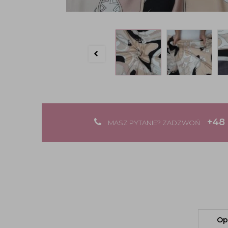
+48 
MASZ PYTANIE? ZADZWOŃ
Op