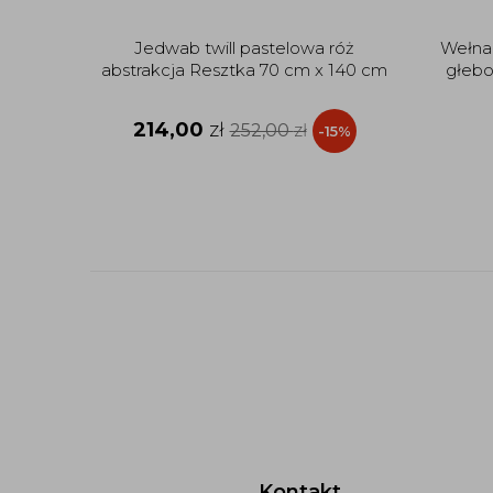
Jedwab twill pastelowa róż
Wełna
abstrakcja Resztka 70 cm x 140 cm
głebo
214,00
zł
252,00
zł
-15%
Kontakt