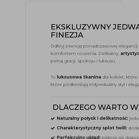
EKSKLUZYWNY JEDWAB
FINEZJA
Odkryj esencję ponadczasowej elegancj
komfortem noszenia. Delikatny,
artysty
pełną gracji, spokoju i luksusu.
To
luksusowa tkanina
dla kobiet, które 
które podkreślają indywidualny styl i eleg
DLACZEGO WARTO WY
Naturalny połysk i delikatność:
jedw
Charakterystyczny splot twill:
dodaj
Perfekcyjny układ:
pięknie się drapuj