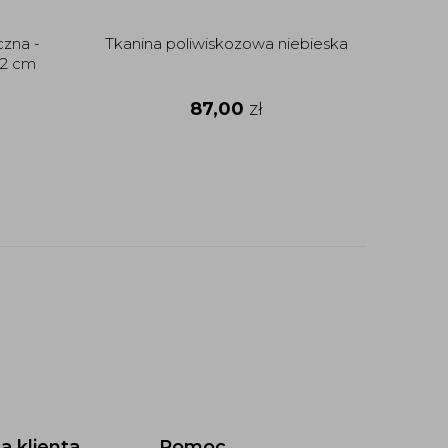
czna -
Tkanina poliwiskozowa niebieska
32 cm
87,00
zł
a klienta
Pomoc