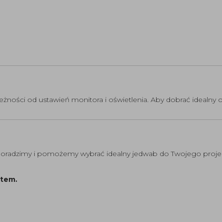
eżności od ustawień monitora i oświetlenia. Aby dobrać idealny 
ą doradzimy i pomożemy wybrać idealny jedwab do Twojego proje
ptem.