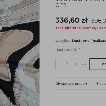
cm
336,60
zł
396,
cena obniżona:
promocja cen
wysyłka:
Dostępne (Realizac
dostępność:
1
d
szt.
zapytaj o produkt
udos