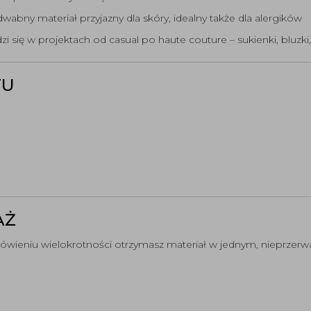
abny materiał przyjazny dla skóry, idealny także dla alergików
i się w projektach od casual po haute couture – sukienki, bluzki,
TU
AŻ
ówieniu wielokrotności otrzymasz materiał w jednym, nieprzer