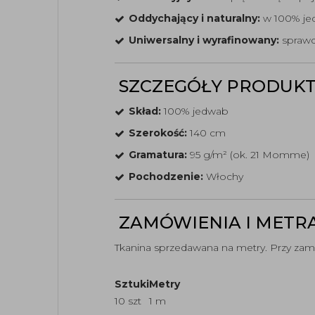
Oddychający i naturalny:
w 100% jedw
Uniwersalny i wyrafinowany:
sprawdz
SZCZEGÓŁY PRODUK
Skład:
100% jedwab
Szerokość:
140 cm
Gramatura:
95 g/m² (ok. 21 Momme)
Pochodzenie:
Włochy
ZAMÓWIENIA I METR
Tkanina sprzedawana na metry. Przy zam
Sztuki
Metry
10 szt
1 m