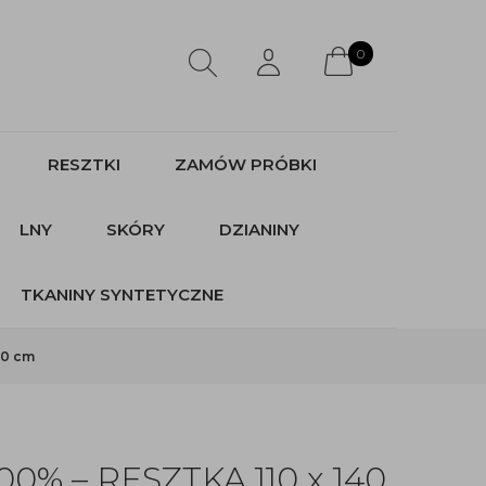
0
RESZTKI
ZAMÓW PRÓBKI
LNY
SKÓRY
DZIANINY
TKANINY SYNTETYCZNE
40 cm
100% – RESZTKA 110 x 140