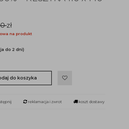
00
zł
owa na produkt
ja do 2 dni)
odaj do koszyka
tępnij
reklamacja i zwrot
koszt dostawy