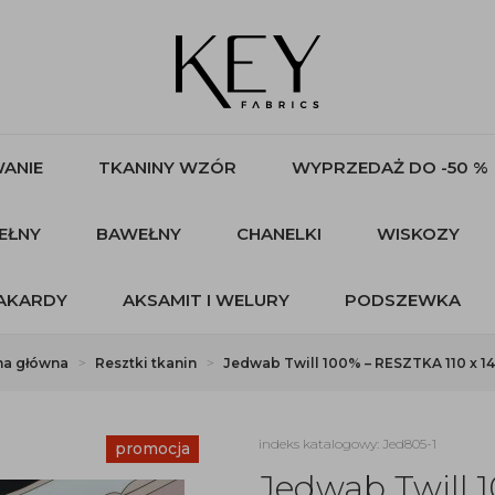
ANIE
TKANINY WZÓR
WYPRZEDAŻ DO -50 %
EŁNY
BAWEŁNY
CHANELKI
WISKOZY
AKARDY
AKSAMIT I WELURY
PODSZEWKA
na główna
Resztki tkanin
Jedwab Twill 100% – RESZTKA 110 x 1
indeks katalogowy: Jed805-1
promocja
Jedwab Twill 