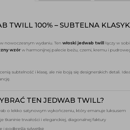
 TWILL 100% – SUBTELNA KLASYK
i w nowoczesnym wydaniu. Ten
włoski
jedwab twill
łączy w sobi
czny wzór
w harmonijnej palecie beżu, czerni, kremu i pudrow
cenią subtelność i klasę, ale nie boją się designerskich detali. I
ancję.
BRAĆ TEN JEDWAB TWILL?
ab o lekko satynowym wykończeniu, który emanuje luksusem
e tkaninie trwałości i eleganckiej, diagonalnej faktury
e i podkreśla sylwetkę