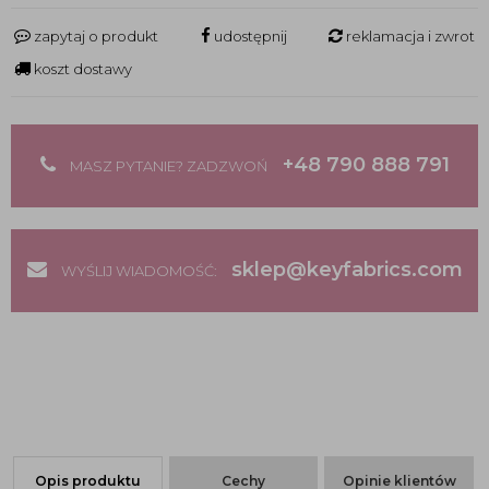
zapytaj o produkt
udostępnij
reklamacja i zwrot
koszt dostawy
+48 790 888 791
MASZ PYTANIE? ZADZWOŃ
sklep@keyfabrics.com
WYŚLIJ WIADOMOŚĆ:
Opis produktu
Cechy
Opinie klientów