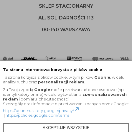
SKLEP STACJONARNY
AL. SOLIDARNOŚCI 113
00-140 WARSZAWA
Ta strona internetowa korzysta z plików cookie
Ta strona korzysta z plików cookie, w tym plików
Google
, w celu
analizy ruchu oraz
personalizacji reklam
.
Za Twoją zgodą
Google
może przetwarzać dane osobowe (np.
2020 © Wszelkie Prawa Zastrzeżone |
KEYfabrics
identyfikatory online) w celu wyświetlania
spersonalizowanych
reklam
i pomiaru ich skuteczności.
Projekt i oprogramowanie sklepu:
Ebexo
Szczegóły oraz informacje o przetwarzaniu danych przez Google:
https://business.safety.google/privacy/
|
https://policies.google.com/terms
AKCEPTUJĘ WSZYSTKIE