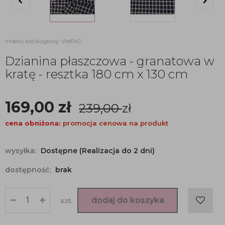
indeks katalogowy: Weł140
Dzianina płaszczowa - granatowa w
kratę - resztka 180 cm x 130 cm
169,00
zł
239,00
zł
cena obniżona:
promocja cenowa na produkt
wysyłka:
Dostępne (Realizacja do 2 dni)
dostępność:
brak
dodaj do koszyka
szt.