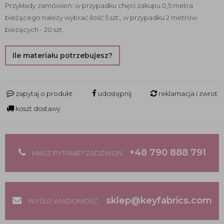
Przykłady zamówień: w przypadku chęci zakupu 0,5 metra
bieżącego należy wybrać ilość 5 szt., w przypadku 2 metrów
bieżących - 20 szt.
Ile materiału potrzebujesz?
zapytaj o produkt
udostępnij
reklamacja i zwrot
koszt dostawy
+48 790 888 791
MASZ PYTANIE? ZADZWOŃ
sklep@keyfabrics.com
WYŚLIJ WIADOMOŚĆ: