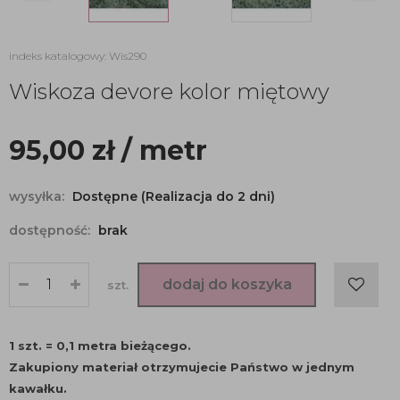
indeks katalogowy: Wis290
Wiskoza devore kolor miętowy
95,00
zł
/ metr
wysyłka:
Dostępne (Realizacja do 2 dni)
dostępność:
brak
dodaj do koszyka
szt.
1 szt. = 0,1 metra bieżącego.
Zakupiony materiał otrzymujecie Państwo w jednym
kawałku.