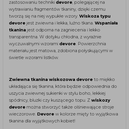
zastosowaniu techniki 
devore
, polegającej na 
wytrawianiu fragmentów tkaniny, dzięki czemu 
tworzą się na niej wypukłe wzory. 
Wiskoza typu 
devore
 jest zwiewna i lekka, luźno tkana. 
Wspaniała
tkanina 
jest odporna na zagniecenia i lekko 
transparentna. W dotyku chłodna, z wyraźnie 
wyczuwalnymi wzorami 
devore
. Powierzchnia 
materiału jest matowa, zdobiona połyskującymi w 
świetle wzorami listków. 
Zwiewna tkanina wiskozowa devore 
to miękko 
układająca się tkanina, która będzie odpowiednia do 
uszycia zwiewnej sukienki w stylu boho, lekkiej 
spódnicy, bluzki czy kuszącego topu. Z 
wiskozy 
devore
 można stworzyć także olśniewające stroje 
wieczorowe. 
Devore
 w kolorze mięty to wyjątkowa 
tkanina dla wyjątkowych kobiet! 