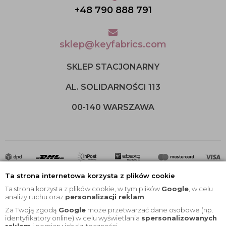
+48 790 888 791
sklep@keyfabrics.com
SKLEP STACJONARNY
AL. SOLIDARNOŚCI 113
00-140 WARSZAWA
Ta strona internetowa korzysta z plików cookie
Ta strona korzysta z plików cookie, w tym plików
Google
, w celu
analizy ruchu oraz
personalizacji reklam
.
Za Twoją zgodą
Google
może przetwarzać dane osobowe (np.
2020 © Wszelkie Prawa Zastrzeżone |
KEYfabrics
identyfikatory online) w celu wyświetlania
spersonalizowanych