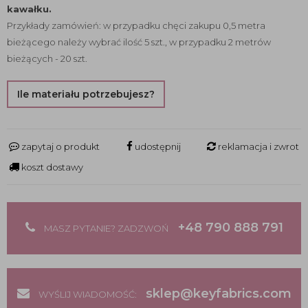
kawałku.
Przykłady zamówień: w przypadku chęci zakupu 0,5 metra
bieżącego należy wybrać ilość 5 szt., w przypadku 2 metrów
bieżących - 20 szt.
Ile materiału potrzebujesz?
zapytaj o produkt
udostępnij
reklamacja i zwrot
koszt dostawy
+48 790 888 791
MASZ PYTANIE? ZADZWOŃ
sklep@keyfabrics.com
WYŚLIJ WIADOMOŚĆ: