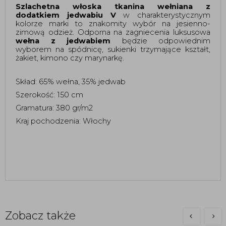
Szlachetna włoska tkanina wełniana z 
dodatkiem jedwabiu V 
w charakterystycznym 
kolorze marki to znakomity wybór na jesienno-
zimową odzież. Odporna na zagniecenia luksusowa 
wełna z jedwabiem
 będzie odpowiednim 
wyborem na spódnicę, sukienki trzymające kształt, 
żakiet, kimono czy marynarkę. 
Skład: 65% wełna, 35% jedwab 
Szerokość: 150 cm 
Gramatura: 380 gr/m2
Kraj pochodzenia: Włochy
Zobacz także