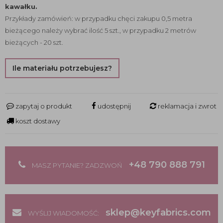
kawałku.
Przykłady zamówień: w przypadku chęci zakupu 0,5 metra
bieżącego należy wybrać ilość 5 szt., w przypadku 2 metrów
bieżących - 20 szt.
Ile materiału potrzebujesz?
zapytaj o produkt
udostępnij
reklamacja i zwrot
koszt dostawy
+48 790 888 791
MASZ PYTANIE? ZADZWOŃ
sklep@keyfabrics.com
WYŚLIJ WIADOMOŚĆ: