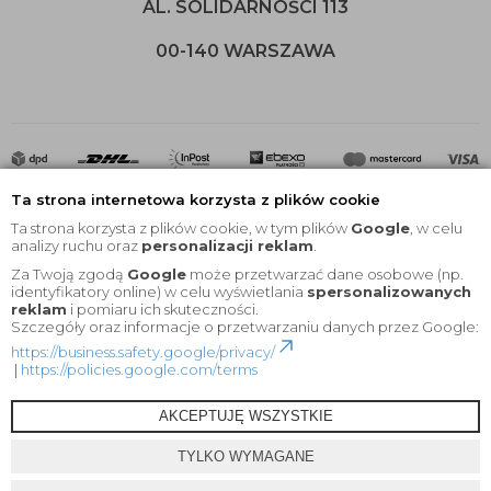
AL. SOLIDARNOŚCI 113
00-140 WARSZAWA
Ta strona internetowa korzysta z plików cookie
Ta strona korzysta z plików cookie, w tym plików
Google
, w celu
analizy ruchu oraz
personalizacji reklam
.
Za Twoją zgodą
Google
może przetwarzać dane osobowe (np.
2020 © Wszelkie Prawa Zastrzeżone |
KEYfabrics
identyfikatory online) w celu wyświetlania
spersonalizowanych
reklam
i pomiaru ich skuteczności.
Projekt i oprogramowanie sklepu:
Ebexo
Szczegóły oraz informacje o przetwarzaniu danych przez Google:
https://business.safety.google/privacy/
|
https://policies.google.com/terms
AKCEPTUJĘ WSZYSTKIE
TYLKO WYMAGANE