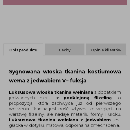
Opis produktu
Cechy
Opinie klientów
Sygnowana włoska tkanina kostiumowa
wełna z jedwabiem V– fuksja
Luksusowa włoska tkanina wełniana 
z dodatkiem 
jedwabnych nici 
 z podklejoną flizeliną 
to 
propozycja, która zachwyca już od pierwszego 
wejrzenia. 
Tkanina jest dość sztywna ze względu na 
warstwę flizeliny, ale nadaje materiłu formy i uroku. 
Luksusowa tkanina wełniana z jedwabiem
 jest 
gładka w dotyku, matowa, odporna na zmechacenia. 