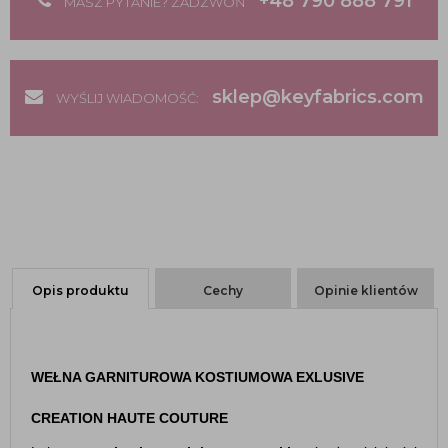
+48 790 888 791
MASZ PYTANIE? ZADZWOŃ
sklep@keyfabrics.com
WYŚLIJ WIADOMOŚĆ:
Opis produktu
Cechy
Opinie klientów
WEŁNA GARNITUROWA KOSTIUMOWA EXLUSIVE
CREATION HAUTE COUTURE