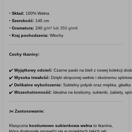
‣ 
Skład:
 100% Wełna
‣ 
Szerokość:
 145 cm
‣ 
Gramatura:
 240 
g/m²
 lub 350 
g/mtl
‣ 
Kraj pochodzenia:
 Włochy
Cechy tkaniny:
✔️ 
Wyjątkowy odcień:
 Czarne paski na bieli z nowej kolekcji doda
✔️ 
Wysoka trwałość:
 Dzięki skręconej wełnie i skośnemu splotowi
✔️ 
Delikatne wykończenie:
 Subtelny połysk oraz miękka, gładka 
✔️ 
Wszechstronność:
 Idealna na kostiumy, sukienki, żakiety, sp
✂️
Zastosowanie:
Klasyczna
kostiumowo sukienkowa wełna
to tkanina,
która doskonale sprawdzi się w projektach takich jak: