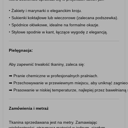
‣
Żakiety i marynarki o eleganckim kroju.
‣ 
Sukienki koktajlowe lub wieczorowe (zalecana podszewka).
‣ 
Spódnice ołówkowe, idealne na formalne okazje.
‣ 
Stylowe spodnie w kant, łączące wygodę z elegancją.
Pielęgnacja:
Aby zapewnić trwałość tkaniny, zaleca się:
➡︎ 
Pranie chemiczne w profesjonalnych pralniach.
➡︎ 
Przechowywanie w przewiewnym miejscu, aby uniknąć zagniec
➡︎ 
Prasowanie w niskiej temperaturze, najlepiej przez bawełnianą 
Zamówienia i metraż
Tkanina sprzedawana jest na metry. Zamawiając
wielokrotności, otrzymasz materiał w jednym, ciągłym