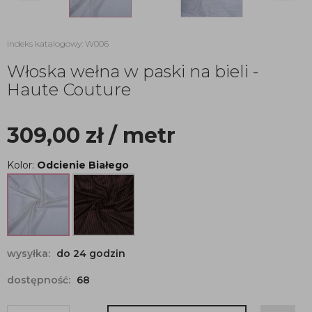
indeks katalogowy: W006
Włoska wełna w paski na bieli -
Haute Couture
309,00
zł
/ metr
Kolor:
Odcienie Białego
wysyłka:
do 24 godzin
dostępność:
68