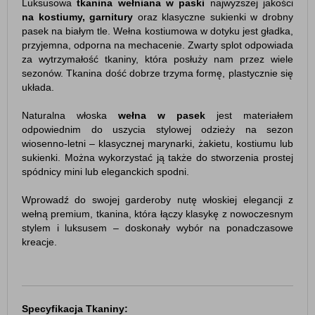
Luksusowa
tkanina wełniana w paski
najwyższej jakości
na kostiumy, garnitury
oraz klasyczne sukienki w drobny
pasek na białym tle. Wełna kostiumowa w dotyku jest gładka,
przyjemna, odporna na mechacenie. Zwarty splot odpowiada
za wytrzymałość tkaniny, która posłuży nam przez wiele
sezonów. Tkanina dość dobrze trzyma formę, plastycznie się
układa.
Naturalna włoska
wełna w pasek
jest materiałem
odpowiednim do uszycia stylowej odzieży na sezon
wiosenno-letni – klasycznej marynarki, żakietu, kostiumu lub
sukienki. Można wykorzystać ją także do stworzenia prostej
spódnicy mini lub eleganckich spodni.
Wprowadź do swojej garderoby nutę włoskiej elegancji z
wełną premium, tkanina, która łączy klasykę z nowoczesnym
stylem i luksusem – doskonały wybór na ponadczasowe
kreacje.
Specyfikacja Tkaniny: