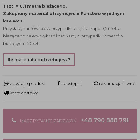
1 szt. = 0,1 metra bieżącego.
Zakupiony materiał otrzymujecie Państwo w jednym
kawałku.
Przykłady zamówień: w przypadku chęci zakupu 0,5 metra
bieżącego należy wybrać ilość 5 szt., w przypadku 2 metrów
bieżących - 20 szt.
Ile materiału potrzebujesz?
zapytaj o produkt
udostępnij
reklamacja i zwrot
koszt dostawy
+48 790 888 791
MASZ PYTANIE? ZADZWOŃ