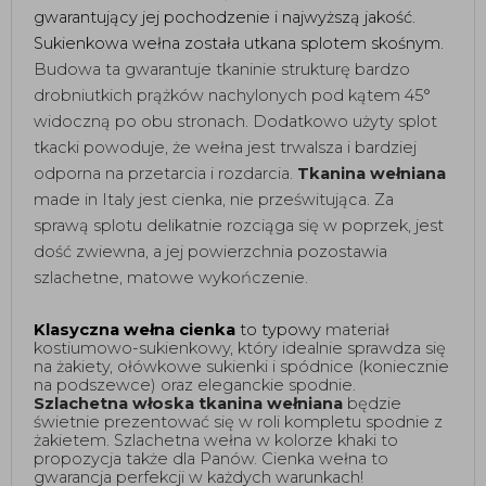
gwarantujący jej pochodzenie i najwyższą jakość. 
Sukienkowa wełna została utkana splotem skośnym.
Budowa ta gwarantuje tkaninie strukturę bardzo 
drobniutkich prążków nachylonych pod kątem 45° 
widoczną po obu stronach. Dodatkowo użyty splot 
tkacki powoduje, że wełna jest trwalsza i bardziej 
odporna na przetarcia i rozdarcia. 
Tkanina wełniana
made in Italy jest cienka, nie prześwitująca. Za 
sprawą splotu delikatnie rozciąga się w poprzek, jest 
dość zwiewna, a jej powierzchnia pozostawia 
szlachetne, matowe wykończenie. 
Klasyczna wełna cienka
 to typowy
 materiał 
kostiumowo-sukienkowy, który idealnie sprawdza się 
na żakiety, ołówkowe sukienki i spódnice (koniecznie 
na podszewce) oraz eleganckie spodnie. 
Szlachetna włoska tkanina wełniana
 będzie 
świetnie prezentować się w roli kompletu spodnie z 
żakietem. Szlachetna wełna w kolorze khaki to 
propozycja także dla Panów. Cienka wełna to 
gwarancja perfekcji w każdych warunkach! 