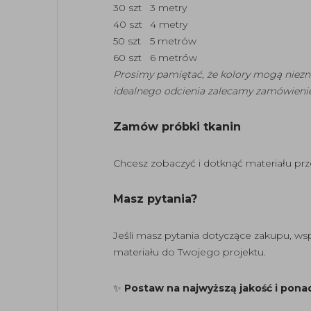
30 szt
3 metry
40 szt
4 metry
50 szt
5 metrów
60 szt
6 metrów
Prosimy pamiętać, że kolory mogą niezn
idealnego odcienia zalecamy zamówienie
Zamów próbki tkanin
Chcesz zobaczyć i dotknąć materiału p
Masz pytania?
Jeśli masz pytania dotyczące zakupu, w
materiału do Twojego projektu.
✨
Postaw na najwyższą jakość i pona