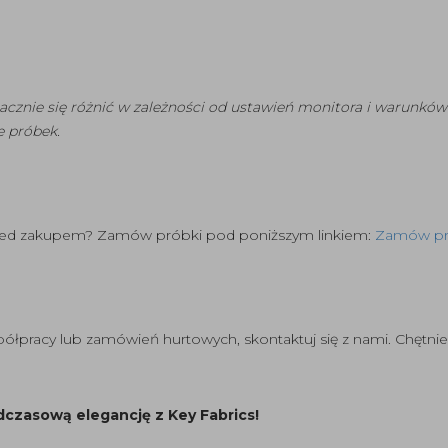
acznie się różnić w zależności od ustawień monitora i warunkó
 próbek.
rzed zakupem? Zamów próbki pod poniższym linkiem:
Zamów pró
spółpracy lub zamówień hurtowych, skontaktuj się z nami. Chę
dczasową elegancję z Key Fabrics!