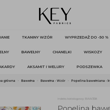
ANIE
TKANINY WZÓR
WYPRZEDAŻ DO -50 %
EŁNY
BAWEŁNY
CHANELKI
WISKOZY
AKARDY
AKSAMIT I WELURY
PODSZEWKA
na główna
Bawełna
Bawełna - Wzór
Popelina bawełniana - k
indeks katalogowy: BAW358
Popelina bawe