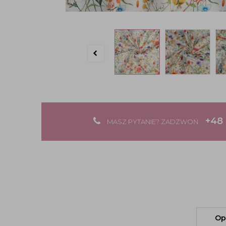
+48 
MASZ PYTANIE? ZADZWOŃ
Op