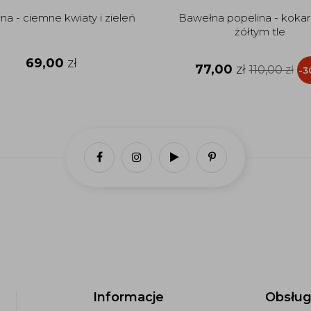
a - ciemne kwiaty i zieleń
Bawełna popelina - kokar
żółtym tle
69,00
zł
77,00
zł
110,00
zł
-3
Informacje
Obsług