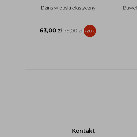
Dżins w paski elastyczny
Bawełn
63,00
zł
79,00
zł
-20%
Kontakt