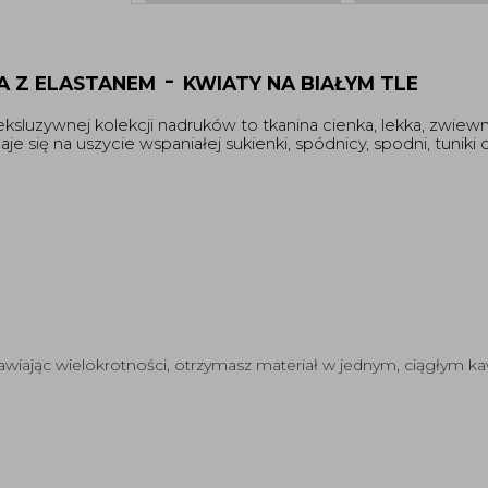
-
A Z ELASTANEM
KWIATY NA BIAŁYM TLE
 eksluzywnej kolekcji nadruków to tkanina cienka, lekka, zwiewn
je się na uszycie wspaniałej sukienki, spódnicy, spodni, tuniki
wiając wielokrotności, otrzymasz materiał w jednym, ciągłym ka