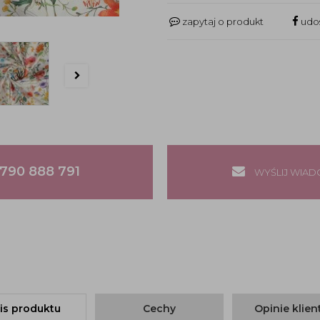
zapytaj o produkt
udos
790 888 791
WYŚLIJ WIA
is produktu
Cechy
Opinie klie