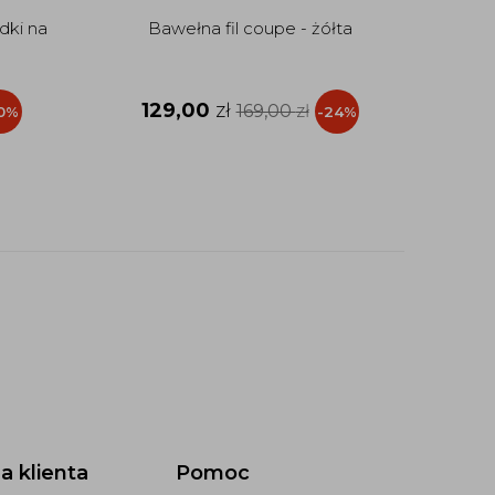
dki na
Bawełna fil coupe - żółta
Bawe
129,00
zł
1
169,00
zł
0%
-24%
a klienta
Pomoc