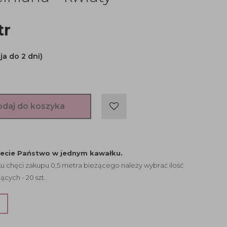
tr
ja do 2 dni)
odaj do koszyka
jecie Państwo w jednym kawałku.
 chęci zakupu 0,5 metra bieżącego należy wybrać ilość
ących - 20 szt.
?