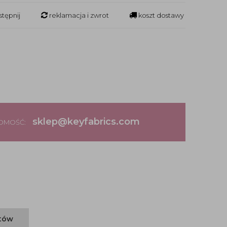
tępnij
reklamacja i zwrot
koszt dostawy
sklep@keyfabrics.com
DOMOŚĆ:
ntów