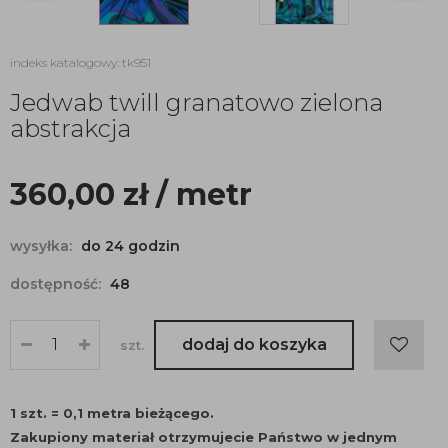
indeks katalogowy: tk951
Jedwab twill granatowo zielona
abstrakcja
360,00
zł
/ metr
wysyłka:
do 24 godzin
dostępność:
48
dodaj do koszyka
szt.
1 szt. = 0,1 metra bieżącego.
Zakupiony materiał otrzymujecie Państwo w jednym