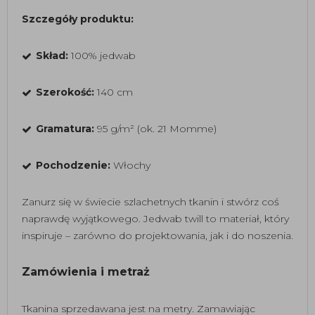
Szczegóły produktu:
Skład:
100% jedwab
Szerokość:
140 cm
Gramatura:
95 g/m² (ok. 21 Momme)
Pochodzenie:
Włochy
Zanurz się w świecie szlachetnych tkanin i stwórz coś
naprawdę wyjątkowego. Jedwab twill to materiał, który
inspiruje – zarówno do projektowania, jak i do noszenia.
Zamówienia i metraż
Tkanina sprzedawana jest na metry. Zamawiając