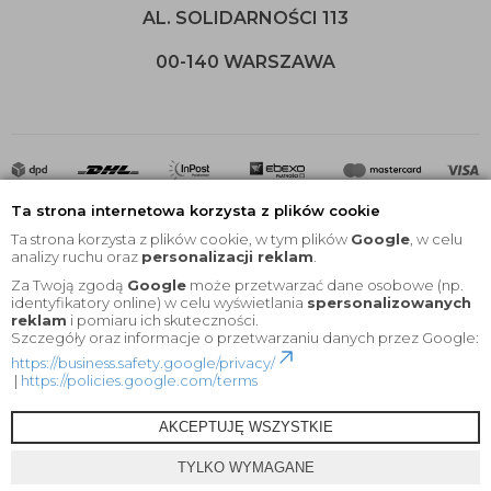
AL. SOLIDARNOŚCI 113
00-140 WARSZAWA
Ta strona internetowa korzysta z plików cookie
Ta strona korzysta z plików cookie, w tym plików
Google
, w celu
analizy ruchu oraz
personalizacji reklam
.
Za Twoją zgodą
Google
może przetwarzać dane osobowe (np.
2020 © Wszelkie Prawa Zastrzeżone |
KEYfabrics
identyfikatory online) w celu wyświetlania
spersonalizowanych
reklam
i pomiaru ich skuteczności.
Projekt i oprogramowanie sklepu:
Ebexo
Szczegóły oraz informacje o przetwarzaniu danych przez Google:
https://business.safety.google/privacy/
|
https://policies.google.com/terms
AKCEPTUJĘ WSZYSTKIE
TYLKO WYMAGANE