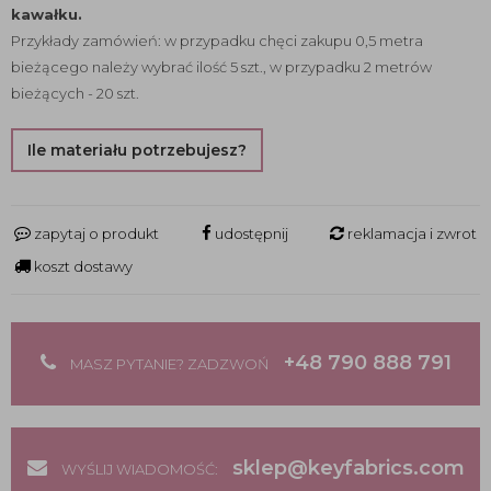
kawałku.
Przykłady zamówień: w przypadku chęci zakupu 0,5 metra
bieżącego należy wybrać ilość 5 szt., w przypadku 2 metrów
bieżących - 20 szt.
Ile materiału potrzebujesz?
zapytaj o produkt
udostępnij
reklamacja i zwrot
koszt dostawy
+48 790 888 791
MASZ PYTANIE? ZADZWOŃ
sklep@keyfabrics.com
WYŚLIJ WIADOMOŚĆ: