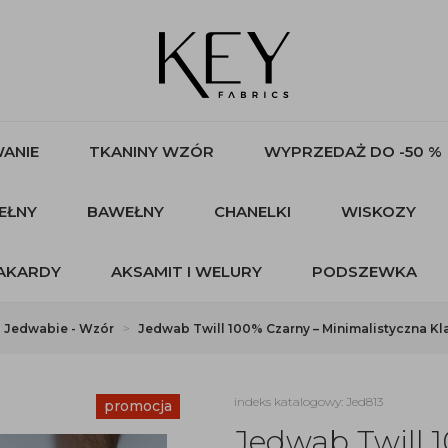
ANIE
TKANINY WZÓR
WYPRZEDAŻ DO -50 %
EŁNY
BAWEŁNY
CHANELKI
WISKOZY
AKARDY
AKSAMIT I WELURY
PODSZEWKA
Jedwabie - Wzór
Jedwab Twill 100% Czarny – Minimalistyczna K
indeks katalogowy: Jed813
promocja
Jedwab Twill 