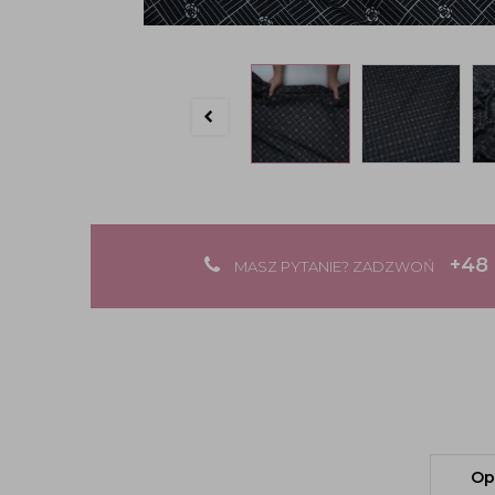
+48 
MASZ PYTANIE? ZADZWOŃ
Op