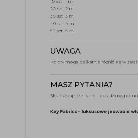
10 szt
1 m
20 szt
2 m
30 szt
3 m
40 szt
4 m
50 szt
5 m
UWAGA
Kolory mogą delikatnie różnić się w zale
MASZ PYTANIA?
Skontaktuj się z nami – doradzimy, po
Key Fabrics – luksusowe jedwabie włos