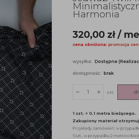
Minimalistycz
Harmonia
320,00
zł
/ me
cena obniżona:
promocja cen
wysyłka:
Dostępne (Realizac
dostępność:
brak
d
szt.
1 szt. = 0,1 metra bieżącego.
Zakupiony materiał otrzymu
Przykłady zamówień: w przypadku
5 szt., w przypadku 2 metrów bież