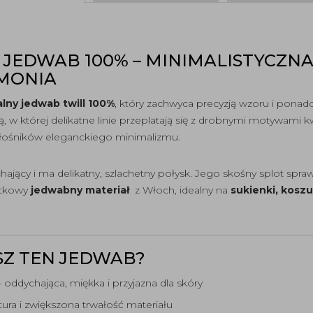
JEDWAB 100% – MINIMALISTYCZNA 
MONIA
alny jedwab twill 100%
, który zachwyca precyzją wzoru i ponadc
w której delikatne linie przeplatają się z drobnymi motywami k
miłośników eleganckiego minimalizmu.
hający i ma delikatny, szlachetny połysk. Jego skośny splot sprawia
jątkowy
jedwabny materiał
z Włoch, idealny na
sukienki, koszu
Z TEN JEDWAB?
 oddychająca, miękka i przyjazna dla skóry
tura i zwiększona trwałość materiału