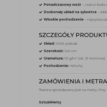
Ponadczasowy wzór
– czarno-biała
Doskonały układ na sylwetce
– lekk
Włoskie pochodzenie
– najwyższa j
SZCZEGÓŁY PRODUKT
Skład:
100% jedwab
Szerokość:
140 cm
Gramatura:
95 g/m² (ok. 21 Momme)
Pochodzenie:
Włochy
ZAMÓWIENIA I METR
Tkanina sprzedawana jest na metry. Przy
Sztuki
Metry