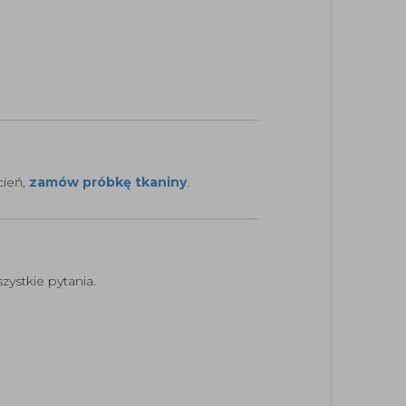
cień,
zamów próbkę tkaniny
.
ystkie pytania.