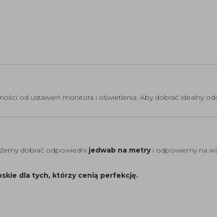
żności od ustawień monitora i oświetlenia. Aby dobrać idealny od
możemy dobrać odpowiedni
jedwab na metry
i odpowiemy na wsz
kie dla tych, którzy cenią perfekcję.