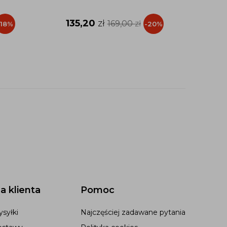
135,20
zł
169,00
zł
-18%
-20%
a klienta
Pomoc
syłki
Najczęściej zadawane pytania