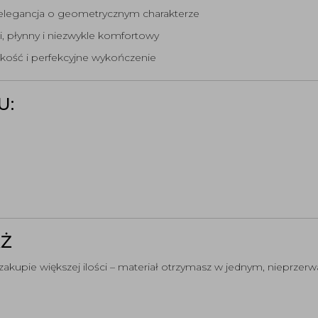
 elegancja o geometrycznym charakterze
i, płynny i niezwykle komfortowy
akość i perfekcyjne wykończenie
U:
AŻ
 zakupie większej ilości – materiał otrzymasz w jednym, nieprze