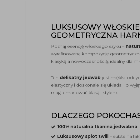
LUKSUSOWY WŁOSKIE 
GEOMETRYCZNA HAR
Poznaj esencję włoskiego szyku –
natur
wyrafinowaną kompozycję geometryczną, 
klasyką a nowoczesnością, idealny dla 
Ten
delikatny jedwab
jest miękki, oddyc
elastyczny i doskonale się układa. To wy
mają emanować klasą i stylem.
DLACZEGO POKOCHAS
100% naturalna tkanina jedwabna
–
Luksusowy splot twill
– subtelna fak