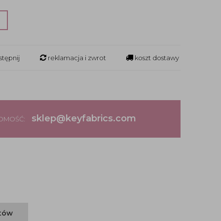
?
tępnij
reklamacja i zwrot
koszt dostawy
sklep@keyfabrics.com
DOMOŚĆ:
ntów