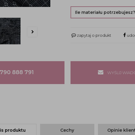
Ile materiału potrzebujesz
zapytaj o produkt
udos
790 888 791
WYŚLIJ WIA
is produktu
Cechy
Opinie klie