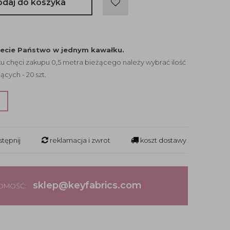
odaj do koszyka
jecie Państwo w jednym kawałku.
 chęci zakupu 0,5 metra bieżącego należy wybrać ilość
ących - 20 szt.
?
tępnij
reklamacja i zwrot
koszt dostawy
sklep@keyfabrics.com
DOMOŚĆ: