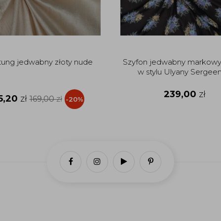
tung jedwabny złoty nude
Szyfon jedwabny markowy
w stylu Ulyany Sergee
239,00
zł
5,20
zł
169,00
zł
-20%