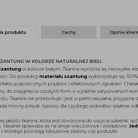
is produktu
Cechy
Opinie klie
ZANTUNG W KOLORZE NATURALNEJ BIEŁI
szantung
 w kolorze białym. Tkanina wyróżnia się niezwykle ele
ści. Do produkcji 
materiału szantung
 wykorzystuje się 100%
fektu poprzecznych prążków i efektownych zgrubień. Charakte
alny do osiągnięcia czystych form o wyraźnie zarysowanych kon
u. Tkanina nie prześwituje i jest w pełni naturalna, przyjazna 
ada mocny połysk, typowy dla czystego jedwabiu i pięknie odbi
ej jakości tkanina, która jest stworzona do uszycia sukienki, spó
 Idealnie sprawdza się na stroje wieczorowe i estradowe. 
Jed
, z którego powstają luksusowe zasłony czy poduszki. 