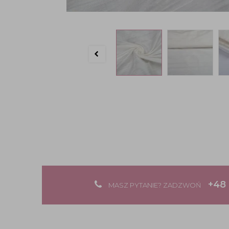
+48 
MASZ PYTANIE? ZADZWOŃ