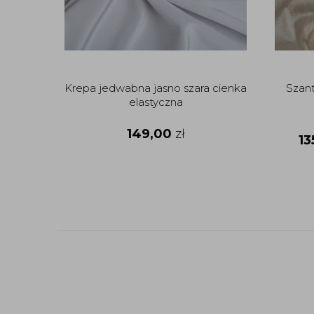
Krepa jedwabna jasno szara cienka
Szan
elastyczna
149,00
zł
13