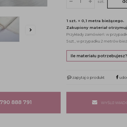
d
szt.
1 szt. = 0,1 metra bieżącego.
Zakupiony materiał otrzymu
Przykłady zamówień: w przypadku
5 szt., w przypadku 2 metrów bież
Ile materiału potrzebujesz
zapytaj o produkt
udos
790 888 791
WYŚLIJ WIA