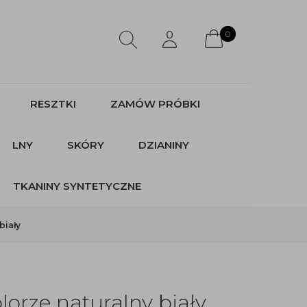
0
RESZTKI
ZAMÓW PRÓBKI
LNY
SKÓRY
DZIANINY
TKANINY SYNTETYCZNE
biały
orze naturalny biały