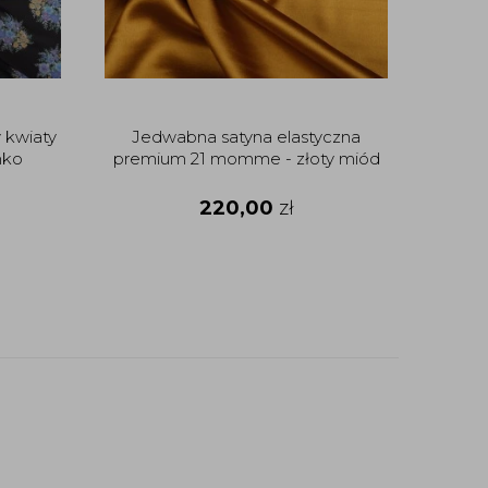
 kwiaty
Jedwabna satyna elastyczna
nko
premium 21 momme - złoty miód
220,00
zł