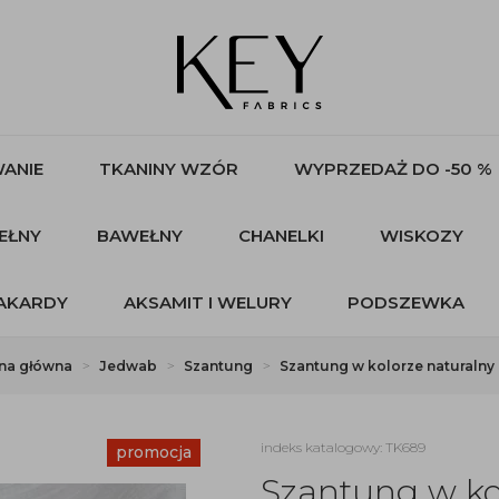
ANIE
TKANINY WZÓR
WYPRZEDAŻ DO -50 %
EŁNY
BAWEŁNY
CHANELKI
WISKOZY
AKARDY
AKSAMIT I WELURY
PODSZEWKA
na główna
Jedwab
Szantung
Szantung w kolorze naturalny 
indeks katalogowy: TK689
promocja
Szantung w kol