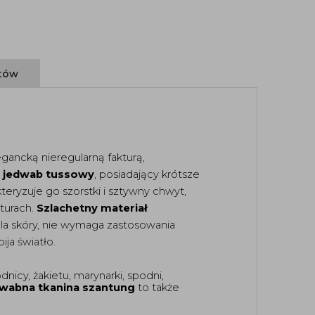
ntów
gancką nieregularną fakturą, 
 
jedwab tussowy
, posiadający krótsze 
ryzuje go szorstki i sztywny chwyt, 
turach. 
Szlachetny materiał
dla skóry, nie wymaga zastosowania 
ja światło. 
dnicy, żakietu, marynarki, spodni, 
wabna tkanina szantung
 to także 