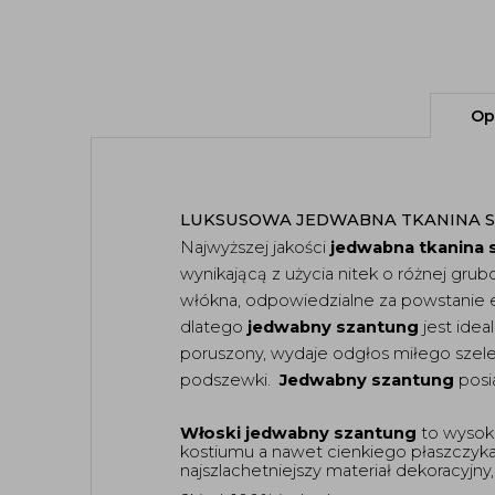
Op
LUKSUSOWA JEDWABNA TKANINA S
Najwyższej jakości 
jedwabna tkanina 
wynikającą z użycia nitek o różnej grubo
włókna, odpowiedzialne za powstanie e
dlatego 
jedwabny szantung
 jest ide
poruszony, wydaje odgłos miłego szelest
podszewki.  
Jedwabny szantung
 posi
Włoski jedwabny szantung
 to wysoki
kostiumu a nawet cienkiego płaszczyka.
najszlachetniejszy materiał dekoracyjny