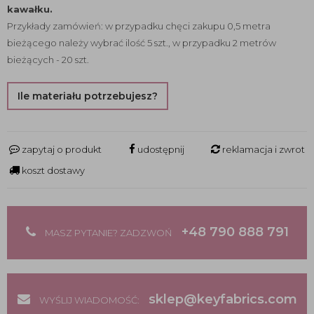
kawałku.
Przykłady zamówień: w przypadku chęci zakupu 0,5 metra
bieżącego należy wybrać ilość 5 szt., w przypadku 2 metrów
bieżących - 20 szt.
Ile materiału potrzebujesz?
zapytaj o produkt
udostępnij
reklamacja i zwrot
koszt dostawy
+48 790 888 791
MASZ PYTANIE? ZADZWOŃ
sklep@keyfabrics.com
WYŚLIJ WIADOMOŚĆ: