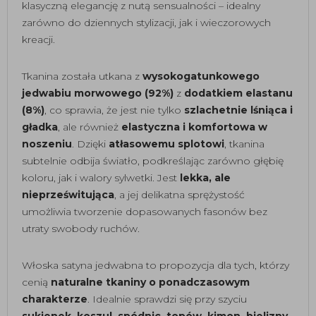
klasyczną elegancję z nutą sensualności – idealny
zarówno do dziennych stylizacji, jak i wieczorowych
kreacji.
Tkanina została utkana z
wysokogatunkowego
jedwabiu morwowego (92%)
z
dodatkiem elastanu
(8%)
, co sprawia, że jest nie tylko
szlachetnie lśniąca i
gładka
, ale również
elastyczna i komfortowa w
noszeniu
. Dzięki
atłasowemu splotowi
, tkanina
subtelnie odbija światło, podkreślając zarówno głębię
koloru, jak i walory sylwetki. Jest
lekka, ale
nieprześwitująca
, a jej delikatna sprężystość
umożliwia tworzenie dopasowanych fasonów bez
utraty swobody ruchów.
Włoska satyna jedwabna to propozycja dla tych, którzy
cenią
naturalne tkaniny o ponadczasowym
charakterze
. Idealnie sprawdzi się przy szyciu