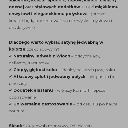
sukienek, koszul, spódnic, topów, kimon, bielizny
nocnej
oraz
stylowych dodatków
. Dzięki
miękkiemu
chwytowi i eleganckiemu połyskowi
, gotowe
kreacje będą prezentować się niezwykle zmysłowo i
ekskluzywnie.
Dlaczego warto wybrać satynę jedwabną w
kolorze
czekoladowym
?
✔
Naturalny jedwab z Włoch
– oddychający,
delikatny, luksusowy
✔
Ciepły, głęboki kolor
– idealny na każdą porę roku
✔
Atłasowy splot i jedwabny połysk
– elegancja bez
przesady
✔
Dodatek elastanu
– większy komfort i lepsze
dopasowanie
✔
Uniwersalne zastosowanie
– od casualu po haute
couture
Skład:
92% jedwab morwowy, 8% elastan