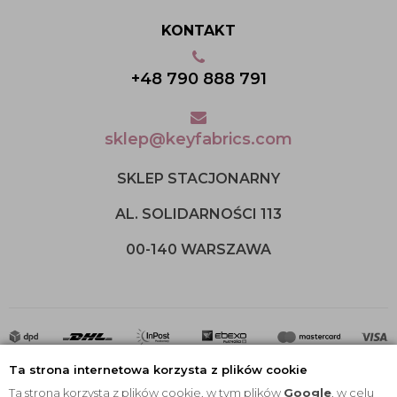
KONTAKT
+48 790 888 791
sklep@keyfabrics.com
SKLEP STACJONARNY
AL. SOLIDARNOŚCI 113
00-140 WARSZAWA
Ta strona internetowa korzysta z plików cookie
Ta strona korzysta z plików cookie, w tym plików
Google
, w celu