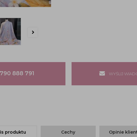
790 888 791
WYŚLIJ WIA
is produktu
Cechy
Opinie klie