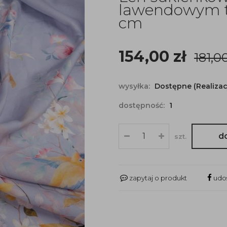
lawendowym tl
cm
154,00
zł
181,0
wysyłka:
Dostępne (Realizac
dostępność:
1
d
szt.
zapytaj o produkt
udos