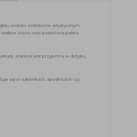
ękitu zostało ozdobione artystycznym
arakter wzoru oraz pastelowa paleta
kturę. Materiał jest przyjemny w dotyku,
uje się w sukienkach, spódnicach czy