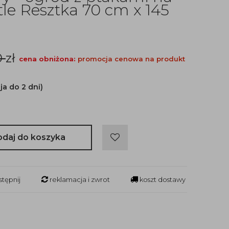
e Resztka 70 cm x 145
0
zł
cena obniżona:
promocja cenowa na produkt
ja do 2 dni)
odaj do koszyka
tępnij
reklamacja i zwrot
koszt dostawy