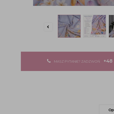
+48 
MASZ PYTANIE? ZADZWOŃ
Op