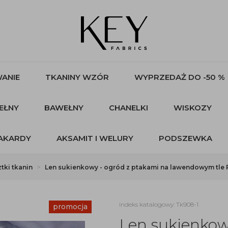
ANIE
TKANINY WZÓR
WYPRZEDAŻ DO -50 %
EŁNY
BAWEŁNY
CHANELKI
WISKOZY
AKARDY
AKSAMIT I WELURY
PODSZEWKA
tki tkanin
Len sukienkowy - ogród z ptakami na lawendowym tle 
indeks katalogowy: Tk908-1
promocja
Len sukienkow