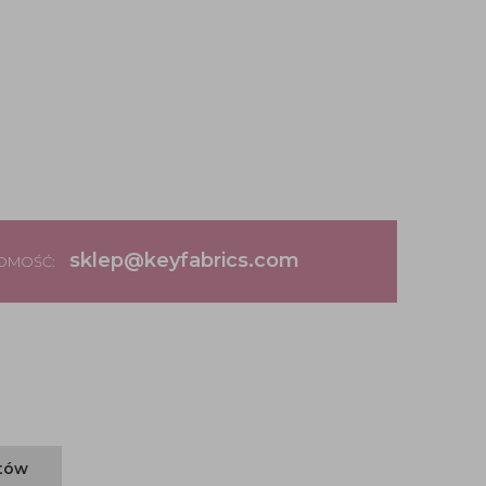
sklep@keyfabrics.com
DOMOŚĆ:
ntów