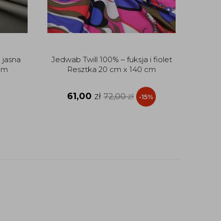
jasna
Jedwab Twill 100% – fuksja i fiolet
Je
cm
Resztka 20 cm x 140 cm
abstra
61,00
zł
21
72,00
zł
-15%