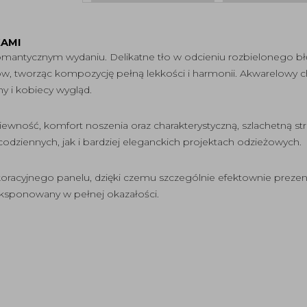
KAMI
romantycznym wydaniu. Delikatne tło w odcieniu rozbielonego bł
 tworząc kompozycję pełną lekkości i harmonii. Akwarelowy ch
y i kobiecy wygląd.
wność, komfort noszenia oraz charakterystyczną, szlachetną stru
 codziennych, jak i bardziej eleganckich projektach odzieżowych.
oracyjnego panelu, dzięki czemu szczególnie efektownie prezent
ksponowany w pełnej okazałości.