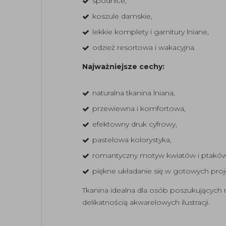
spódnice,
koszule damskie,
lekkie komplety i garnitury lniane,
odzież resortowa i wakacyjna.
Najważniejsze cechy:
naturalna tkanina lniana,
przewiewna i komfortowa,
efektowny druk cyfrowy,
pastelowa kolorystyka,
romantyczny motyw kwiatów i ptaków
piękne układanie się w gotowych proj
Tkanina idealna dla osób poszukujących 
delikatnością akwarelowych ilustracji.