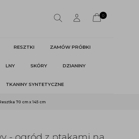
0
RESZTKI
ZAMÓW PRÓBKI
LNY
SKÓRY
DZIANINY
TKANINY SYNTETYCZNE
Resztka 70 cm x 145 cm
y - ogród z ptakami na