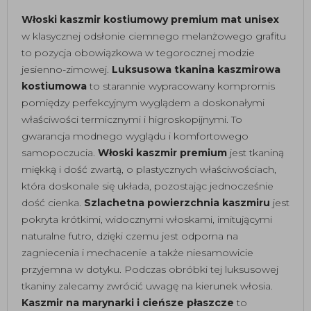
Włoski kaszmir kostiumowy premium mat unisex
w klasycznej odsłonie ciemnego melanżowego grafitu
to pozycja obowiązkowa w tegorocznej modzie
jesienno-zimowej.
Luksusowa tkanina kaszmirowa
kostiumowa
to starannie wypracowany kompromis
pomiędzy perfekcyjnym wyglądem a doskonałymi
właściwości termicznymi i higroskopijnymi. To
gwarancja modnego wyglądu i komfortowego
samopoczucia.
Włoski kaszmir premium
jest tkaniną
miękką i dość zwartą, o plastycznych właściwościach,
która doskonale się układa, pozostając jednocześnie
dość cienka.
Szlachetna powierzchnia kaszmiru
jest
pokryta krótkimi, widocznymi włoskami, imitującymi
naturalne futro, dzięki czemu jest odporna na
zagniecenia i mechacenie a także niesamowicie
przyjemna w dotyku. Podczas obróbki tej luksusowej
tkaniny zalecamy zwrócić uwagę na kierunek włosia.
Kaszmir na marynarki i cieńsze płaszcze
to