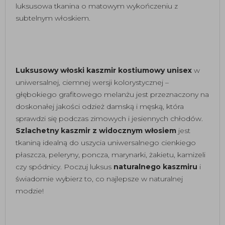
luksusowa tkanina o matowym wykończeniu z
subtelnym włoskiem.
Luksusowy włoski kaszmir kostiumowy unisex
w
uniwersalnej, ciemnej wersji kolorystycznej –
głębokiego grafitowego melanżu jest przeznaczony na
doskonałej jakości odzież damską i męską, która
sprawdzi się podczas zimowych i jesiennych chłodów.
Szlachetny kaszmir z widocznym włosiem
jest
tkaniną idealną do uszycia uniwersalnego cienkiego
płaszcza, peleryny, poncza, marynarki, żakietu, kamizeli
czy spódnicy. Poczuj luksus
naturalnego kaszmiru
i
świadomie wybierz to, co najlepsze w naturalnej
modzie!