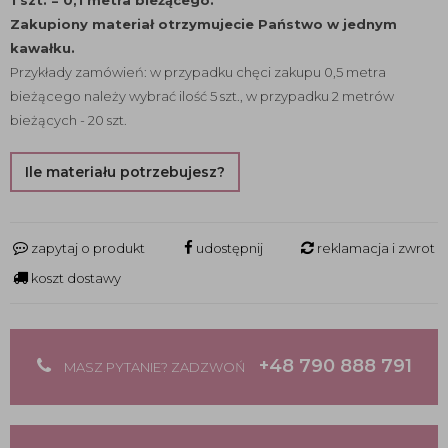
1 szt. = 0,1 metra bieżącego.
Zakupiony materiał otrzymujecie Państwo w jednym
kawałku.
Przykłady zamówień: w przypadku chęci zakupu 0,5 metra
bieżącego należy wybrać ilość 5 szt., w przypadku 2 metrów
bieżących - 20 szt.
Ile materiału potrzebujesz?
zapytaj o produkt
udostępnij
reklamacja i zwrot
koszt dostawy
+48 790 888 791
MASZ PYTANIE? ZADZWOŃ