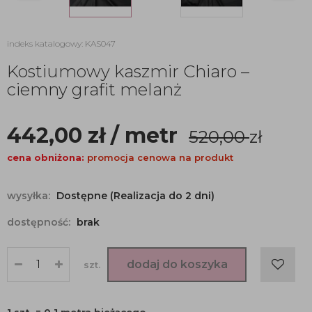
indeks katalogowy: KAS047
Kostiumowy kaszmir Chiaro –
ciemny grafit melanż
442,00
zł
/ metr
520,00
zł
cena obniżona:
promocja cenowa na produkt
wysyłka:
Dostępne (Realizacja do 2 dni)
dostępność:
brak
dodaj do koszyka
szt.