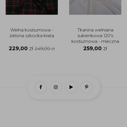
Wełna kostiumowa -
Tkanina wełniana
zielona szkocka krata
sukienkowa 120's
kostiumowa - mleczna
bieł
229,00
zł
259,00
zł
249,00
zł