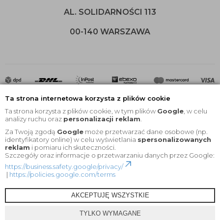
AL. SOLIDARNOŚCI 113
00-140 WARSZAWA
Ta strona internetowa korzysta z plików cookie
Ta strona korzysta z plików cookie, w tym plików
Google
, w celu
analizy ruchu oraz
personalizacji reklam
.
Za Twoją zgodą
Google
może przetwarzać dane osobowe (np.
2020 © Wszelkie Prawa Zastrzeżone |
KEYfabrics
identyfikatory online) w celu wyświetlania
spersonalizowanych
reklam
i pomiaru ich skuteczności.
Projekt i oprogramowanie sklepu:
Ebexo
Szczegóły oraz informacje o przetwarzaniu danych przez Google:
https://business.safety.google/privacy/
|
https://policies.google.com/terms
AKCEPTUJĘ WSZYSTKIE
TYLKO WYMAGANE