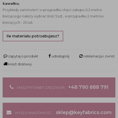
kawałku.
Przykłady zamówień: w przypadku chęci zakupu 0,5 metra
bieżącego należy wybrać ilość 5 szt., w przypadku 2 metrów
bieżących - 20 szt.
Ile materiału potrzebujesz?
zapytaj o produkt
udostępnij
reklamacja i zwrot
koszt dostawy
+48 790 888 791
MASZ PYTANIE? ZADZWOŃ
sklep@keyfabrics.com
WYŚLIJ WIADOMOŚĆ: