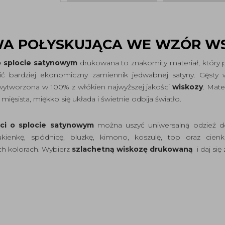
WA POŁYSKUJĄCA WE WZÓR W
 splocie satynowym
drukowana to znakomity materiał, który 
bardziej ekonomiczny zamiennik jedwabnej satyny. Gęsty w
wytworzona w 100% z włókien najwyższej jakości
wiskozy
. Mate
, mięsista, miękko się układa i świetnie odbija światło.
ści o splocie satynowym
można uszyć uniwersalną odzież do
enkę, spódnicę, bluzkę, kimono, koszulę, top oraz cienk
h kolorach. Wybierz
szlachetną wiskozę drukowaną
i daj si