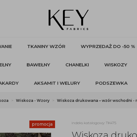
ANIE
TKANINY WZÓR
WYPRZEDAŻ DO -50 %
EŁNY
BAWEŁNY
CHANELKI
WISKOZY
AKARDY
AKSAMIT I WELURY
PODSZEWKA
koza
Wiskoza - Wzory
Wiskoza drukowana – wzór wschodni - r
indeks katalogowy: TK475
promocja
Wiskoza druko