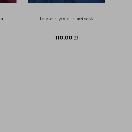
ka
Tencel - lyocell - niebieski
Tenc
110,00
zł