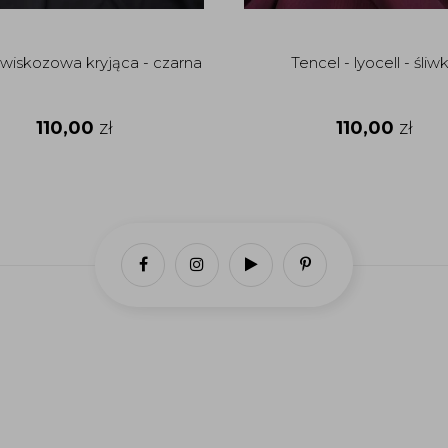
 wiskozowa kryjąca - czarna
Tencel - lyocell - śliw
110,00
zł
110,00
zł