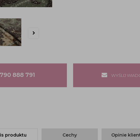
790 888 791
WYŚLIJ WIA
is produktu
Cechy
Opinie klie