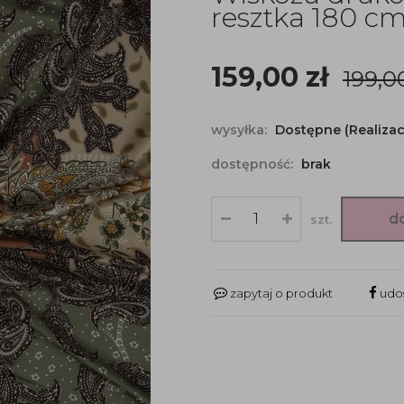
resztka 180 c
159,00
zł
199,
wysyłka:
Dostępne (Realizac
dostępność:
brak
d
szt.
zapytaj o produkt
udos