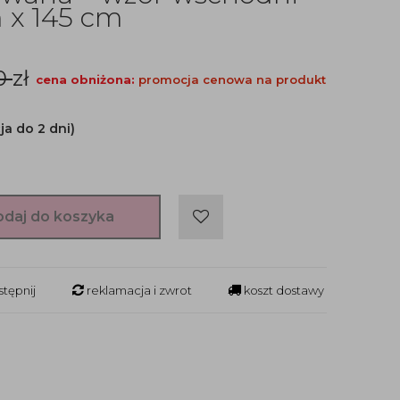
m x 145 cm
00
zł
cena obniżona:
promocja cenowa na produkt
ja do 2 dni)
odaj do koszyka
tępnij
reklamacja i zwrot
koszt dostawy