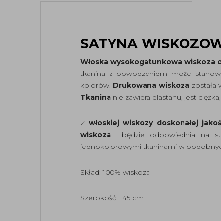
SATYNA WISKOZO
Włoska wysokogatunkowa wiskoza o
tkanina z powodzeniem może stanowić 
kolorów.
Drukowana wiskoza
została 
Tkanina
nie zawiera elastanu, jest ciężka
Z
włoskiej wiskozy doskonałej jako
wiskoza
będzie odpowiednia na suki
jednokolorowymi tkaninami w podobnyc
Skład: 100% wiskoza
Szerokość: 145 cm