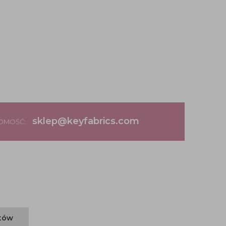
sklep@keyfabrics.com
DOMOŚĆ:
ntów