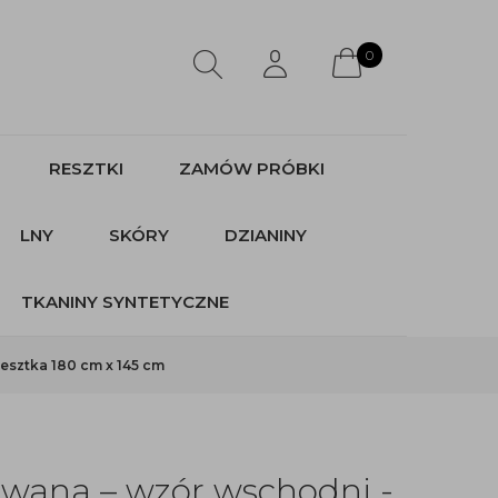
0
RESZTKI
ZAMÓW PRÓBKI
LNY
SKÓRY
DZIANINY
TKANINY SYNTETYCZNE
esztka 180 cm x 145 cm
wana – wzór wschodni -