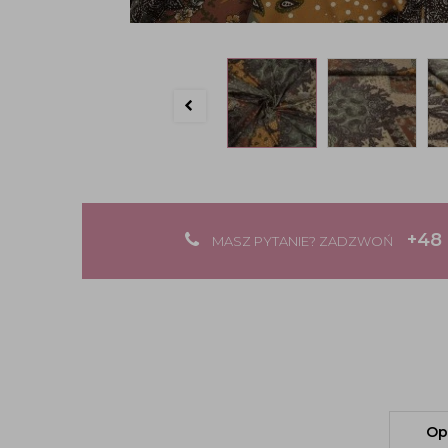
+48 
MASZ PYTANIE? ZADZWOŃ
Op