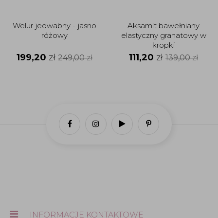
Welur jedwabny - jasno
Aksamit bawełniany
różowy
elastyczny granatowy w
kropki
199,20
zł
111,20
zł
249,00
zł
139,00
zł
INFORMACJE KONTAKTOWE