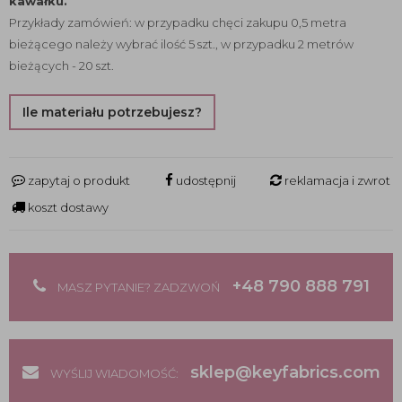
kawałku.
Przykłady zamówień: w przypadku chęci zakupu 0,5 metra
bieżącego należy wybrać ilość 5 szt., w przypadku 2 metrów
bieżących - 20 szt.
Ile materiału potrzebujesz?
zapytaj o produkt
udostępnij
reklamacja i zwrot
koszt dostawy
+48 790 888 791
MASZ PYTANIE? ZADZWOŃ
sklep@keyfabrics.com
WYŚLIJ WIADOMOŚĆ: