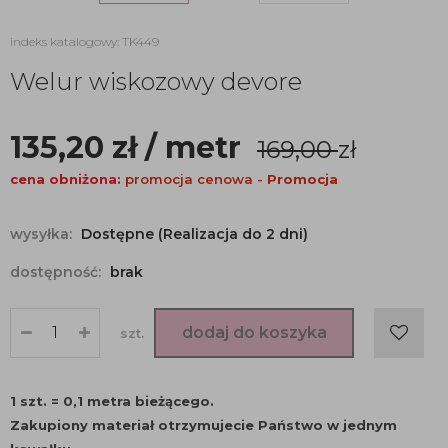
indeks katalogowy: TK449
Welur wiskozowy devore
135,20
zł
/ metr
169,00
zł
cena obniżona:
promocja cenowa -
Promocja
wysyłka:
Dostępne (Realizacja do 2 dni)
dostępność:
brak
dodaj do koszyka
szt.
1 szt. = 0,1 metra bieżącego.
Zakupiony materiał otrzymujecie Państwo w jednym