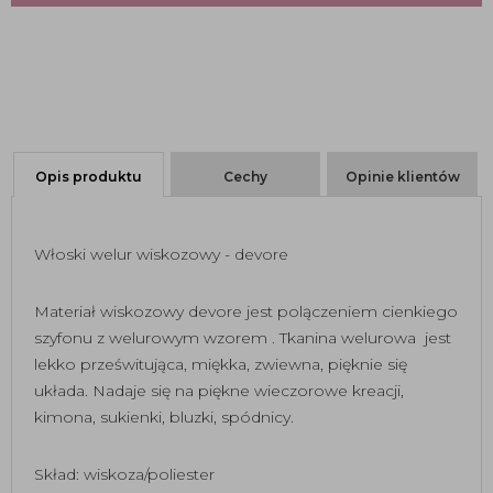
Opis produktu
Cechy
Opinie klientów
Włoski welur wiskozowy - devore
Materiał wiskozowy devore jest polączeniem cienkiego
szyfonu z welurowym wzorem . Tkanina welurowa jest
lekko prześwitująca, miękka, zwiewna, pięknie się
układa. Nadaje się na piękne wieczorowe kreacji,
kimona, sukienki, bluzki, spódnicy.
Skład: wiskoza/poliester