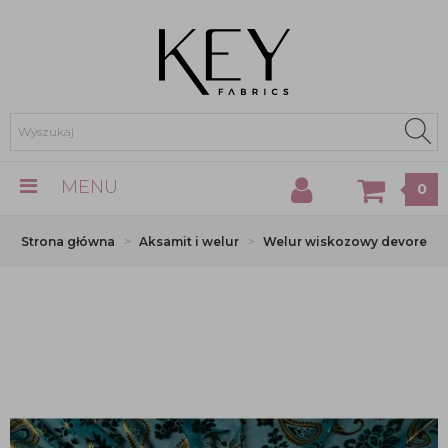
MENU
0
Strona główna
Aksamit i welur
Welur wiskozowy devore