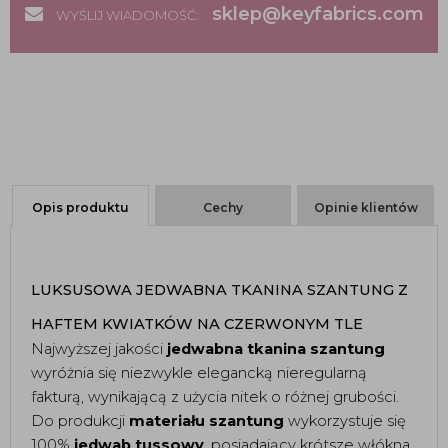
sklep@keyfabrics.com
WYŚLIJ WIADOMOŚĆ:
Opis produktu
Cechy
Opinie klientów
LUKSUSOWA JEDWABNA TKANINA SZANTUNG Z 
HAFTEM KWIATKÓW NA CZERWONYM TLE 
Najwyższej jakości 
jedwabna tkanina szantung
wyróżnia się niezwykle elegancką nieregularną 
fakturą, wynikającą z użycia nitek o różnej grubości. 
Do produkcji 
materiału szantung
 wykorzystuje się 
100% 
jedwab tussowy
, posiadający krótsze włókna, 