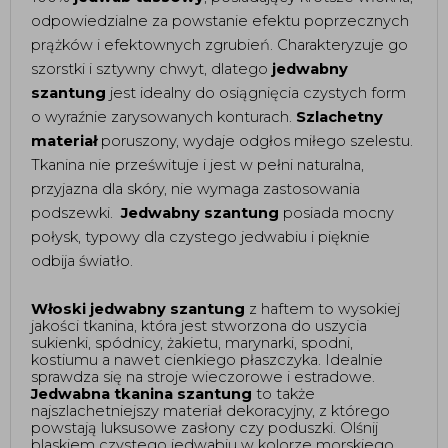
odpowiedzialne za powstanie efektu poprzecznych 
prążków i efektownych zgrubień. Charakteryzuje go 
szorstki i sztywny chwyt, dlatego 
jedwabny 
szantung
 jest idealny do osiągnięcia czystych form 
o wyraźnie zarysowanych konturach. 
Szlachetny 
materiał
 poruszony, wydaje odgłos miłego szelestu. 
Tkanina nie prześwituje i jest w pełni naturalna, 
przyjazna dla skóry, nie wymaga zastosowania 
podszewki.  
Jedwabny szantung
 posiada mocny 
połysk, typowy dla czystego jedwabiu i pięknie 
odbija światło. 
Włoski jedwabny szantung
 z haftem to wysokiej 
jakości tkanina, która jest stworzona do uszycia 
sukienki, spódnicy, żakietu, marynarki, spodni, 
kostiumu a nawet cienkiego płaszczyka. Idealnie 
sprawdza się na stroje wieczorowe i estradowe. 
Jedwabna tkanina szantung
 to także 
najszlachetniejszy materiał dekoracyjny, z którego 
powstają luksusowe zasłony czy poduszki. Olśnij 
blaskiem czystego jedwabiu w kolorze morskiego 