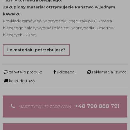
1 szt. = 0,1 metra bieżącego.
Zakupiony materiał otrzymujecie Państwo w jednym
kawałku.
Przykłady zamówień: w przypadku chęci zakupu 0,5 metra
bieżącego należy wybrać ilość 5 szt., w przypadku 2 metrów
bieżących - 20 szt.
Ile materiału potrzebujesz?
zapytaj o produkt
udostępnij
reklamacja i zwrot
koszt dostawy
+48 790 888 791
MASZ PYTANIE? ZADZWOŃ